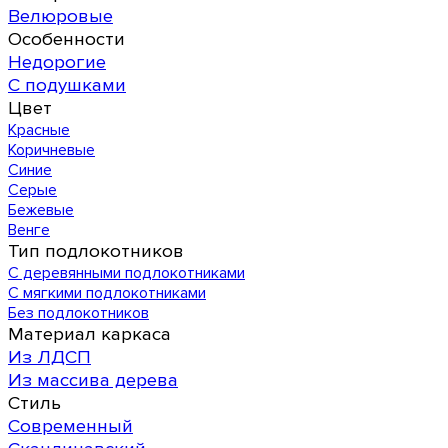
Велюровые
Особенности
Недорогие
С подушками
Цвет
Красные
Коричневые
Синие
Серые
Бежевые
Венге
Тип подлокотников
С деревянными подлокотниками
С мягкими подлокотниками
Без подлокотников
Материал каркаса
Из ЛДСП
Из массива дерева
Стиль
Современный