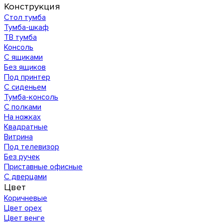
Конструкция
Стол тумба
Тумба-шкаф
ТВ тумба
Консоль
С ящиками
Без ящиков
Под принтер
С сиденьем
Тумба-консоль
С полками
На ножках
Квадратные
Витрина
Под телевизор
Без ручек
Приставные офисные
С дверцами
Цвет
Коричневые
Цвет орех
Цвет венге