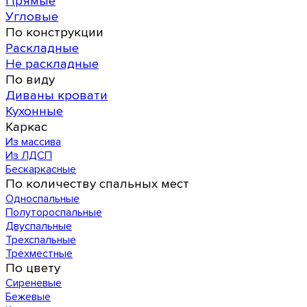
Прямые
Угловые
По конструкции
Раскладные
Не раскладные
По виду
Диваны кровати
Кухонные
Каркас
Из массива
Из ЛДСП
Бескаркасные
По количеству спальных мест
Односпальные
Полутороспальные
Двуспальные
Трехспальные
Трехместные
По цвету
Сиреневые
Бежевые