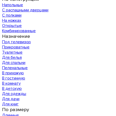
Напольные
С распашными дверцами
С полками
На ножках
Открытые
Комбинированные
Назначение
Под телевизор
Прикроватные
Туалетные
Для белья
Для спальни
Пеленальные
В прихожую
В гостинную
В комнату
В детскую
Для одежды
Для дачи
Для книг
По размеру
Длинные