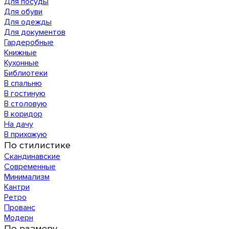
Для посуды
Для обуви
Для одежды
Для документов
Гардеробные
Книжные
Кухонные
Библиотеки
В спальню
В гостиную
В столовую
В коридор
На дачу
В прихожую
По стилистике
Скандинавские
Современные
Минимализм
Кантри
Ретро
Прованс
Модерн
По размеру