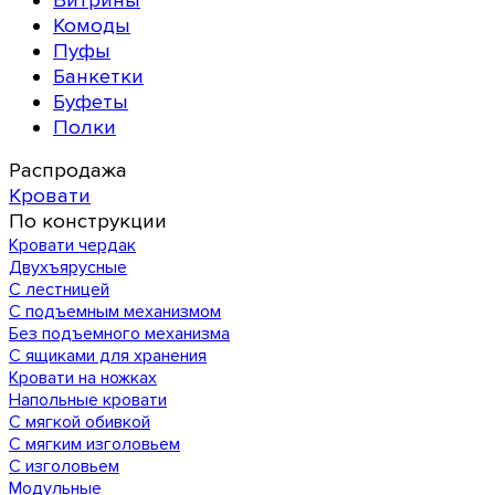
Витрины
Комоды
Пуфы
Банкетки
Буфеты
Полки
Распродажа
Кровати
По конструкции
Кровати чердак
Двухъярусные
С лестницей
С подъемным механизмом
Без подъемного механизма
С ящиками для хранения
Кровати на ножках
Напольные кровати
С мягкой обивкой
С мягким изголовьем
С изголовьем
Модульные