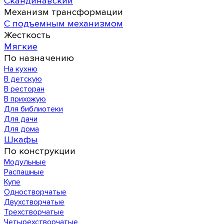
Скандинавский
Механизм трансформации
С подъемным механизмом
Жесткость
Мягкие
По назначению
На кухню
В детскую
В ресторан
В прихожую
Для библиотеки
Для дачи
Для дома
Шкафы
По конструкции
Модульные
Распашные
Купе
Одностворчатые
Двухстворчатые
Трехстворчатые
Четырехстворчатые