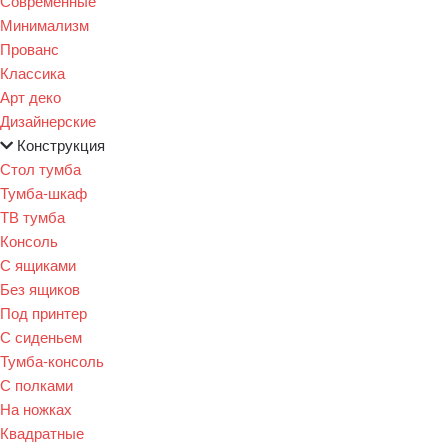
Современные
Минимализм
Прованс
Классика
Арт деко
Дизайнерские
Конструкция
Стол тумба
Тумба-шкаф
ТВ тумба
Консоль
С ящиками
Без ящиков
Под принтер
С сиденьем
Тумба-консоль
С полками
На ножках
Квадратные