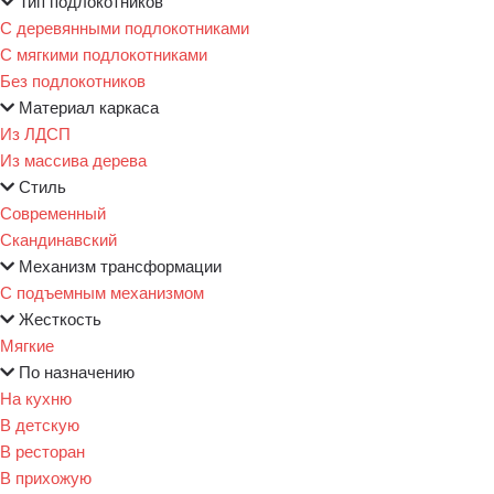
Тип подлокотников
С деревянными подлокотниками
С мягкими подлокотниками
Без подлокотников
Материал каркаса
Из ЛДСП
Из массива дерева
Стиль
Современный
Скандинавский
Механизм трансформации
С подъемным механизмом
Жесткость
Мягкие
По назначению
На кухню
В детскую
В ресторан
В прихожую