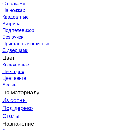
С полками
На ножках
Квадратные
Витрина
Под телевизор
Без ручек
Приставные офисные
С дверцами
Цвет
Коричневые
Цвет орех
Цвет венге
Белые
По материалу
Из сосны
Под дерево
Столы
Назначение