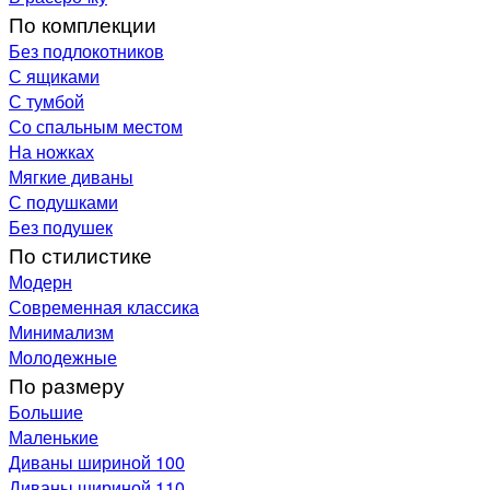
По комплекции
Без подлокотников
С ящиками
С тумбой
Со спальным местом
На ножках
Мягкие диваны
С подушками
Без подушек
По стилистике
Модерн
Современная классика
Минимализм
Молодежные
По размеру
Большие
Маленькие
Диваны шириной 100
Диваны шириной 110