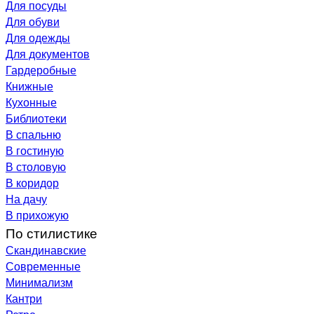
Для посуды
Для обуви
Для одежды
Для документов
Гардеробные
Книжные
Кухонные
Библиотеки
В спальню
В гостиную
В столовую
В коридор
На дачу
В прихожую
По стилистике
Скандинавские
Современные
Минимализм
Кантри