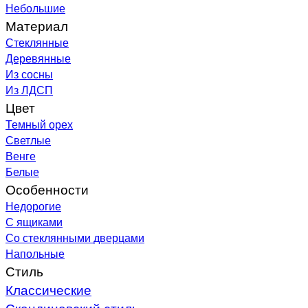
Небольшие
Материал
Стеклянные
Деревянные
Из сосны
Из ЛДСП
Цвет
Темный орех
Светлые
Венге
Белые
Особенности
Недорогие
С ящиками
Со стеклянными дверцами
Напольные
Стиль
Классические
Скандинавский стиль