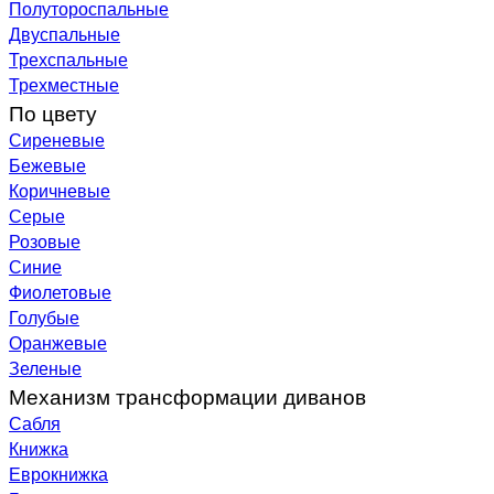
Полутороспальные
Двуспальные
Трехспальные
Трехместные
По цвету
Сиреневые
Бежевые
Коричневые
Серые
Розовые
Синие
Фиолетовые
Голубые
Оранжевые
Зеленые
Механизм трансформации диванов
Сабля
Книжка
Еврокнижка