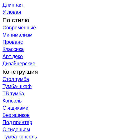
Длинная
Угловая
По стилю
Современные
Минимализм
Прованс
Классика
Арт деко
Дизайнерские
Конструкция
Стол тумба
Тумба-шкаф
ТВ тумба
Консоль
С ящиками
Без ящиков
Под принтер
С сиденьем
Тумба-консоль