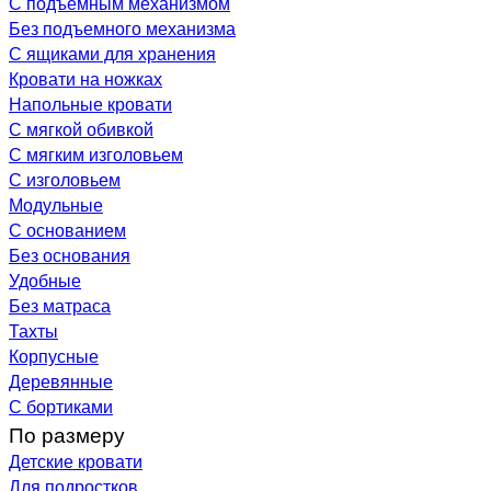
С подъемным механизмом
Без подъемного механизма
С ящиками для хранения
Кровати на ножках
Напольные кровати
С мягкой обивкой
С мягким изголовьем
С изголовьем
Модульные
С основанием
Без основания
Удобные
Без матраса
Тахты
Корпусные
Деревянные
С бортиками
По размеру
Детские кровати
Для подростков