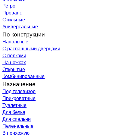
Ретро
Прованс
Стильные
Универсальные
По конструкции
Напольные
С распашными дверцами
С полками
На ножках
Открытые
Комбинированные
Назначение
Под телевизор
Прикроватные
Туалетные
Для белья
Для спальни
Пеленальные
В прихожую