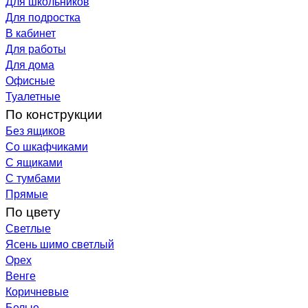
Для школьников
Для подростка
В кабинет
Для работы
Для дома
Офисные
Туалетные
По конструкции
Без ящиков
Со шкафчиками
С ящиками
С тумбами
Прямые
По цвету
Светлые
Ясень шимо светлый
Орех
Венге
Коричневые
Белые