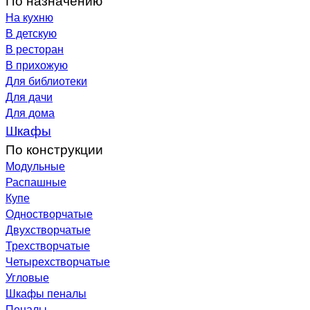
На кухню
В детскую
В ресторан
В прихожую
Для библиотеки
Для дачи
Для дома
Шкафы
По конструкции
Модульные
Распашные
Купе
Одностворчатые
Двухстворчатые
Трехстворчатые
Четырехстворчатые
Угловые
Шкафы пеналы
Пеналы