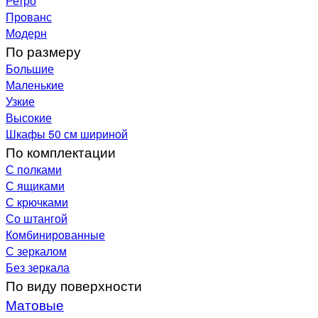
Ретро
Прованс
Модерн
По размеру
Большие
Маленькие
Узкие
Высокие
Шкафы 50 см шириной
По комплектации
С полками
С ящиками
С крючками
Со штангой
Комбинированные
С зеркалом
Без зеркала
По виду поверхности
Матовые