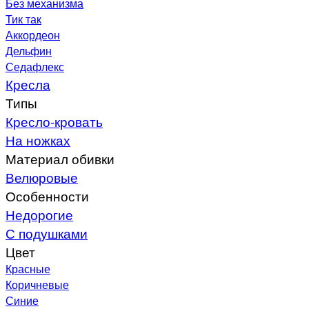
Без механизма
Тик так
Аккордеон
Дельфин
Седафлекс
Кресла
Типы
Кресло-кровать
На ножках
Материал обивки
Велюровые
Особенности
Недорогие
С подушками
Цвет
Красные
Коричневые
Синие