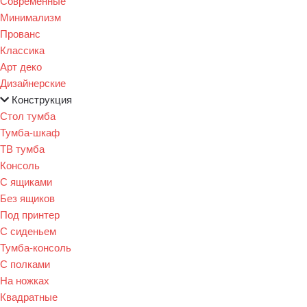
Современные
Минимализм
Прованс
Классика
Арт деко
Дизайнерские
Конструкция
Стол тумба
Тумба-шкаф
ТВ тумба
Консоль
С ящиками
Без ящиков
Под принтер
С сиденьем
Тумба-консоль
С полками
На ножках
Квадратные