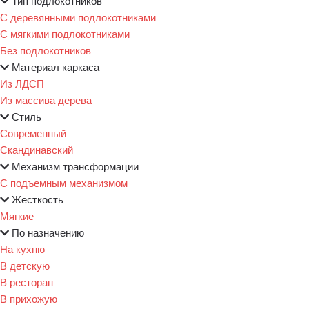
Тип подлокотников
С деревянными подлокотниками
С мягкими подлокотниками
Без подлокотников
Материал каркаса
Из ЛДСП
Из массива дерева
Стиль
Современный
Скандинавский
Механизм трансформации
С подъемным механизмом
Жесткость
Мягкие
По назначению
На кухню
В детскую
В ресторан
В прихожую