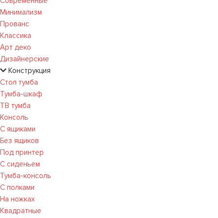
Современные
Минимализм
Прованс
Классика
Арт деко
Дизайнерские
Конструкция
Стол тумба
Тумба-шкаф
ТВ тумба
Консоль
С ящиками
Без ящиков
Под принтер
С сиденьем
Тумба-консоль
С полками
На ножках
Квадратные