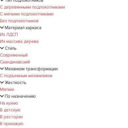
Тип подлокотников
С деревянными подлокотниками
С мягкими подлокотниками
Без подлокотников
Материал каркаса
Из ЛДСП
Из массива дерева
Стиль
Современный
Скандинавский
Механизм трансформации
С подъемным механизмом
Жесткость
Мягкие
По назначению
На кухню
В детскую
В ресторан
В прихожую