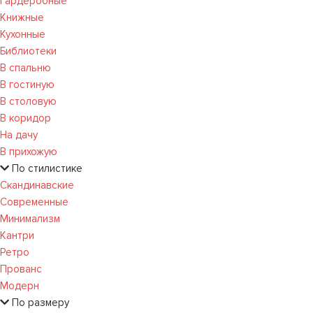
Гардеробные
Книжные
Кухонные
Библиотеки
В спальню
В гостиную
В столовую
В коридор
На дачу
В прихожую
По стилистике
Скандинавские
Современные
Минимализм
Кантри
Ретро
Прованс
Модерн
По размеру