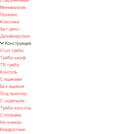
Современные
Минимализм
Прованс
Классика
Арт деко
Дизайнерские
Конструкция
Стол тумба
Тумба-шкаф
ТВ тумба
Консоль
С ящиками
Без ящиков
Под принтер
С сиденьем
Тумба-консоль
С полками
На ножках
Квадратные