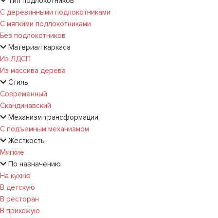
Тип подлокотников
С деревянными подлокотниками
С мягкими подлокотниками
Без подлокотников
Материал каркаса
Из ЛДСП
Из массива дерева
Стиль
Современный
Скандинавский
Механизм трансформации
С подъемным механизмом
Жесткость
Мягкие
По назначению
На кухню
В детскую
В ресторан
В прихожую