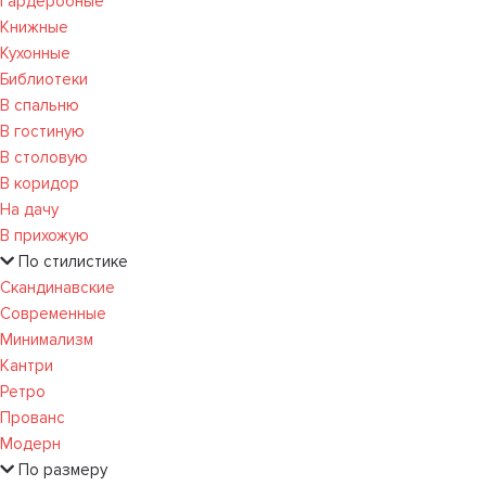
Гардеробные
Книжные
Кухонные
Библиотеки
В спальню
В гостиную
В столовую
В коридор
На дачу
В прихожую
По стилистике
Скандинавские
Современные
Минимализм
Кантри
Ретро
Прованс
Модерн
По размеру