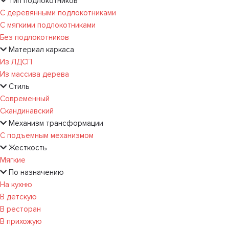
Тип подлокотников
С деревянными подлокотниками
С мягкими подлокотниками
Без подлокотников
Материал каркаса
Из ЛДСП
Из массива дерева
Стиль
Современный
Скандинавский
Механизм трансформации
С подъемным механизмом
Жесткость
Мягкие
По назначению
На кухню
В детскую
В ресторан
В прихожую