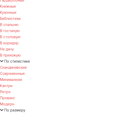
Гардеробные
Книжные
Кухонные
Библиотеки
В спальню
В гостиную
В столовую
В коридор
На дачу
В прихожую
По стилистике
Скандинавские
Современные
Минимализм
Кантри
Ретро
Прованс
Модерн
По размеру