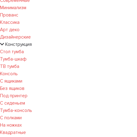
Современные
Минимализм
Прованс
Классика
Арт деко
Дизайнерские
Конструкция
Стол тумба
Тумба-шкаф
ТВ тумба
Консоль
С ящиками
Без ящиков
Под принтер
С сиденьем
Тумба-консоль
С полками
На ножках
Квадратные