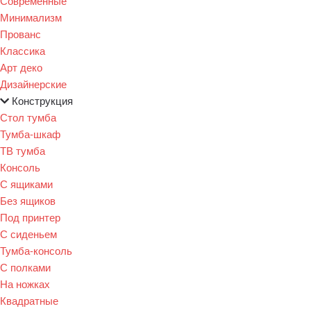
Современные
Минимализм
Прованс
Классика
Арт деко
Дизайнерские
Конструкция
Стол тумба
Тумба-шкаф
ТВ тумба
Консоль
С ящиками
Без ящиков
Под принтер
С сиденьем
Тумба-консоль
С полками
На ножках
Квадратные