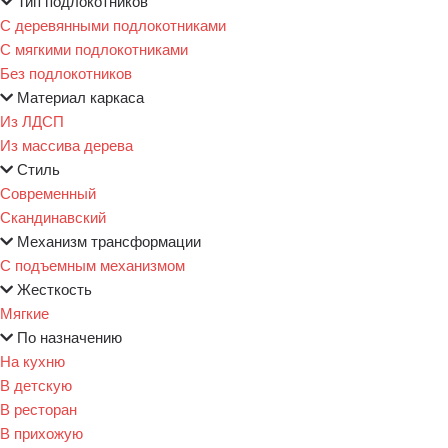
Тип подлокотников
С деревянными подлокотниками
С мягкими подлокотниками
Без подлокотников
Материал каркаса
Из ЛДСП
Из массива дерева
Стиль
Современный
Скандинавский
Механизм трансформации
С подъемным механизмом
Жесткость
Мягкие
По назначению
На кухню
В детскую
В ресторан
В прихожую