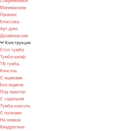
Современные
Минимализм
Прованс
Классика
Арт деко
Дизайнерские
Конструкция
Стол тумба
Тумба-шкаф
ТВ тумба
Консоль
С ящиками
Без ящиков
Под принтер
С сиденьем
Тумба-консоль
С полками
На ножках
Квадратные