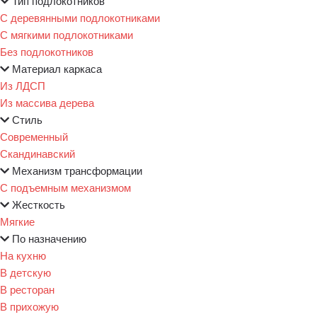
Тип подлокотников
С деревянными подлокотниками
С мягкими подлокотниками
Без подлокотников
Материал каркаса
Из ЛДСП
Из массива дерева
Стиль
Современный
Скандинавский
Механизм трансформации
С подъемным механизмом
Жесткость
Мягкие
По назначению
На кухню
В детскую
В ресторан
В прихожую