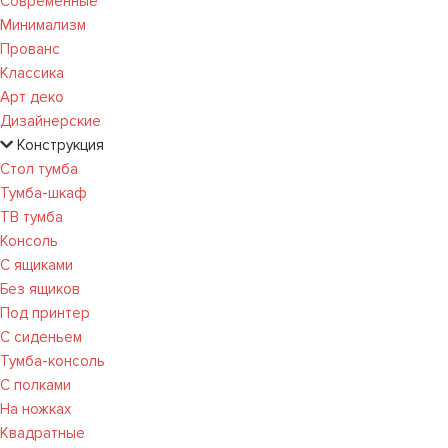
Современные
Минимализм
Прованс
Классика
Арт деко
Дизайнерские
Конструкция
Стол тумба
Тумба-шкаф
ТВ тумба
Консоль
С ящиками
Без ящиков
Под принтер
С сиденьем
Тумба-консоль
С полками
На ножках
Квадратные