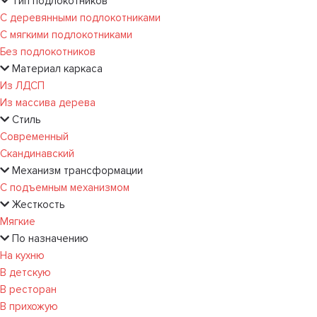
Тип подлокотников
С деревянными подлокотниками
С мягкими подлокотниками
Без подлокотников
Материал каркаса
Из ЛДСП
Из массива дерева
Стиль
Современный
Скандинавский
Механизм трансформации
С подъемным механизмом
Жесткость
Мягкие
По назначению
На кухню
В детскую
В ресторан
В прихожую