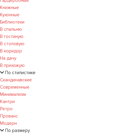
Гардеробные
Книжные
Кухонные
Библиотеки
В спальню
В гостиную
В столовую
В коридор
На дачу
В прихожую
По стилистике
Скандинавские
Современные
Минимализм
Кантри
Ретро
Прованс
Модерн
По размеру