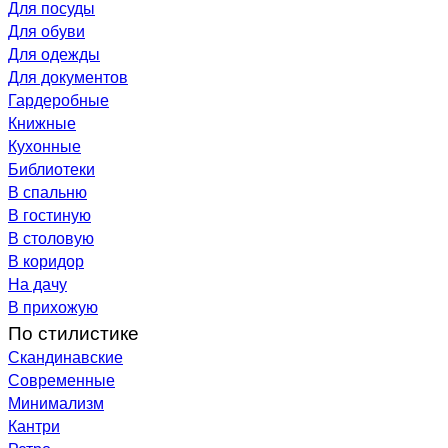
Для посуды
Для обуви
Для одежды
Для документов
Гардеробные
Книжные
Кухонные
Библиотеки
В спальню
В гостиную
В столовую
В коридор
На дачу
В прихожую
По стилистике
Скандинавские
Современные
Минимализм
Кантри