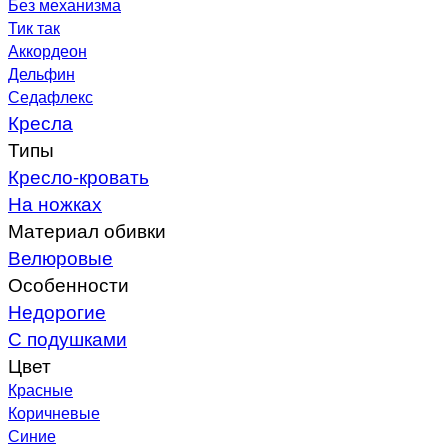
Без механизма
Тик так
Аккордеон
Дельфин
Седафлекс
Кресла
Типы
Кресло-кровать
На ножках
Материал обивки
Велюровые
Особенности
Недорогие
С подушками
Цвет
Красные
Коричневые
Синие