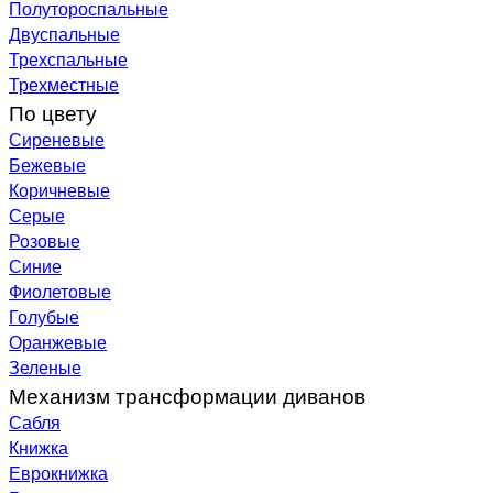
Полутороспальные
Двуспальные
Трехспальные
Трехместные
По цвету
Сиреневые
Бежевые
Коричневые
Серые
Розовые
Синие
Фиолетовые
Голубые
Оранжевые
Зеленые
Механизм трансформации диванов
Сабля
Книжка
Еврокнижка