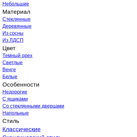
Небольшие
Материал
Стеклянные
Деревянные
Из сосны
Из ЛДСП
Цвет
Темный орех
Светлые
Венге
Белые
Особенности
Недорогие
С ящиками
Со стеклянными дверцами
Напольные
Стиль
Классические
Скандинавский стиль