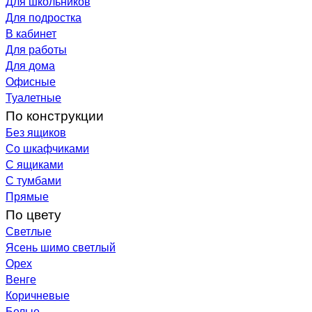
Для школьников
Для подростка
В кабинет
Для работы
Для дома
Офисные
Туалетные
По конструкции
Без ящиков
Со шкафчиками
С ящиками
С тумбами
Прямые
По цвету
Светлые
Ясень шимо светлый
Орех
Венге
Коричневые
Белые