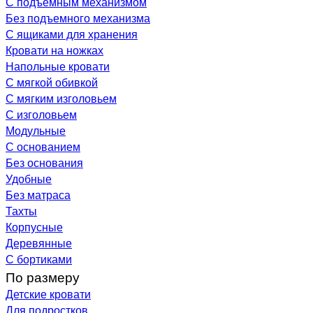
С подъемным механизмом
Без подъемного механизма
С ящиками для хранения
Кровати на ножках
Напольные кровати
С мягкой обивкой
С мягким изголовьем
С изголовьем
Модульные
С основанием
Без основания
Удобные
Без матраса
Тахты
Корпусные
Деревянные
С бортиками
По размеру
Детские кровати
Для подростков