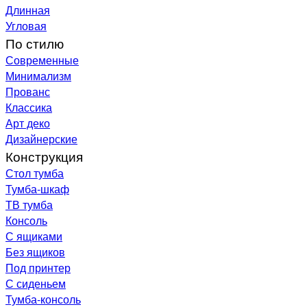
Длинная
Угловая
По стилю
Современные
Минимализм
Прованс
Классика
Арт деко
Дизайнерские
Конструкция
Стол тумба
Тумба-шкаф
ТВ тумба
Консоль
С ящиками
Без ящиков
Под принтер
С сиденьем
Тумба-консоль