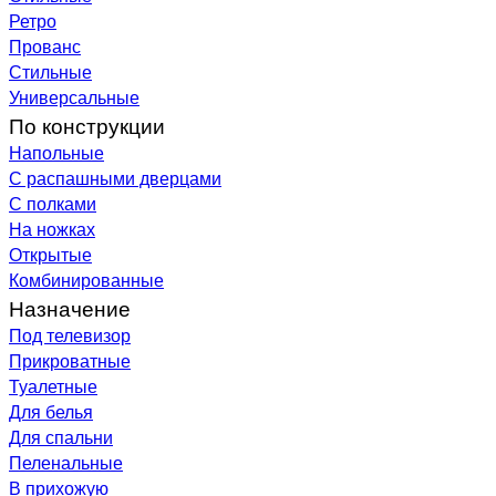
Ретро
Прованс
Стильные
Универсальные
По конструкции
Напольные
С распашными дверцами
С полками
На ножках
Открытые
Комбинированные
Назначение
Под телевизор
Прикроватные
Туалетные
Для белья
Для спальни
Пеленальные
В прихожую