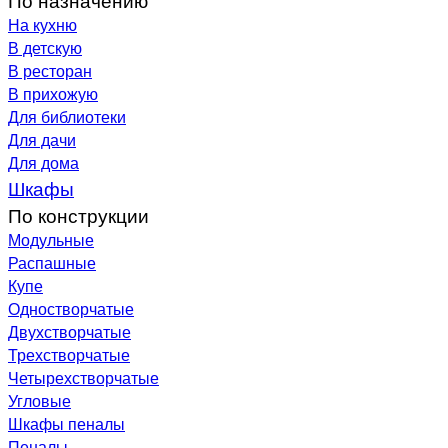
На кухню
В детскую
В ресторан
В прихожую
Для библиотеки
Для дачи
Для дома
Шкафы
По конструкции
Модульные
Распашные
Купе
Одностворчатые
Двухстворчатые
Трехстворчатые
Четырехстворчатые
Угловые
Шкафы пеналы
Пеналы