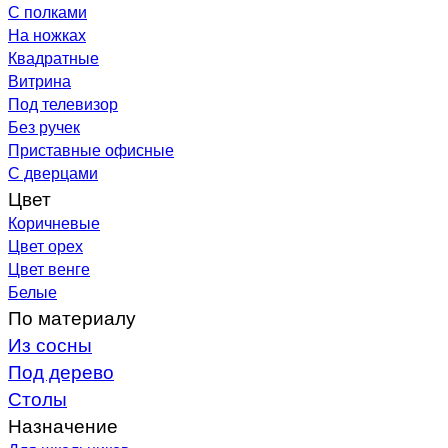
С полками
На ножках
Квадратные
Витрина
Под телевизор
Без ручек
Приставные офисные
С дверцами
Цвет
Коричневые
Цвет орех
Цвет венге
Белые
По материалу
Из сосны
Под дерево
Столы
Назначение