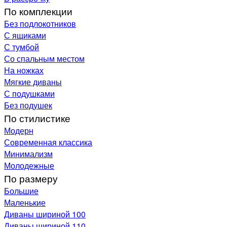
По комплекции
Без подлокотников
С ящиками
С тумбой
Со спальным местом
На ножках
Мягкие диваны
С подушками
Без подушек
По стилистике
Модерн
Современная классика
Минимализм
Молодежные
По размеру
Большие
Маленькие
Диваны шириной 100
Диваны шириной 110