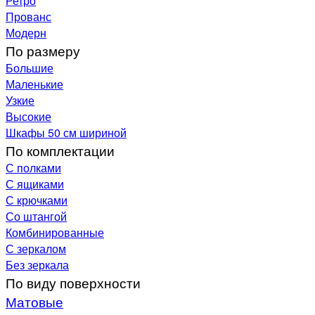
Ретро
Прованс
Модерн
По размеру
Большие
Маленькие
Узкие
Высокие
Шкафы 50 см шириной
По комплектации
С полками
С ящиками
С крючками
Со штангой
Комбинированные
С зеркалом
Без зеркала
По виду поверхности
Матовые