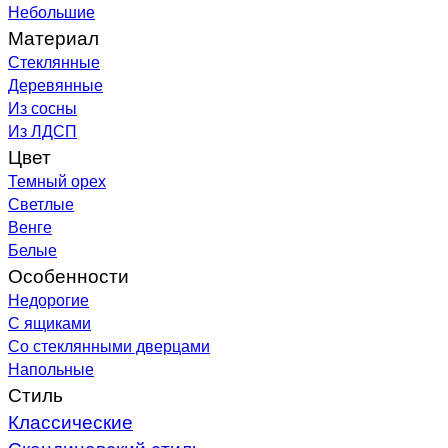
Небольшие
Материал
Стеклянные
Деревянные
Из сосны
Из ЛДСП
Цвет
Темный орех
Светлые
Венге
Белые
Особенности
Недорогие
С ящиками
Со стеклянными дверцами
Напольные
Стиль
Классические
Скандинавский стиль