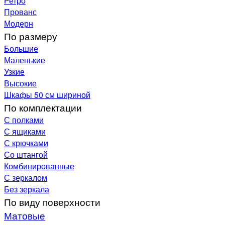
Ретро
Прованс
Модерн
По размеру
Большие
Маленькие
Узкие
Высокие
Шкафы 50 см шириной
По комплектации
С полками
С ящиками
С крючками
Со штангой
Комбинированные
С зеркалом
Без зеркала
По виду поверхности
Матовые