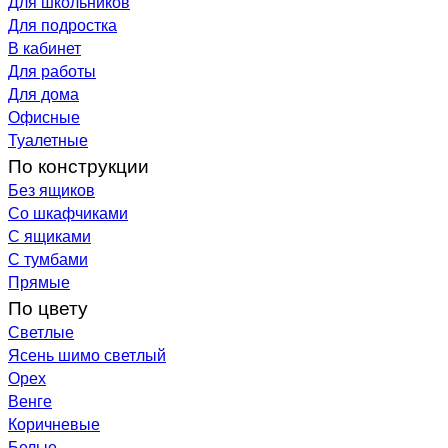
Для школьников
Для подростка
В кабинет
Для работы
Для дома
Офисные
Туалетные
По конструкции
Без ящиков
Со шкафчиками
С ящиками
С тумбами
Прямые
По цвету
Светлые
Ясень шимо светлый
Орех
Венге
Коричневые
Белые