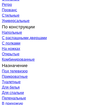
Ретро
Прованс
Стильные
Универсальные
По конструкции
Напольные
С распашными дверцами
С полками
На ножках
Открытые
Комбинированные
Назначение
Под телевизор
Прикроватные
Туалетные
Для белья
Для спальни
Пеленальные
В прихожую