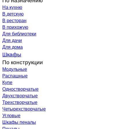
На кухню
В детскую
В ресторан
В прихожую
Для библиотеки
Для дачи
Для дома
Шкафы
По конструкции
Модульные
Распашные
Купе
Одностворчатые
Двухстворчатые
Трехстворчатые
Четырехстворчатые
Угловые
Шкафы пеналы
Пеналы