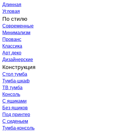
Длинная
Угловая
По стилю
Современные
Минимализм
Прованс
Классика
Арт деко
Дизайнерские
Конструкция
Стол тумба
Тумба-шкаф
ТВ тумба
Консоль
С ящиками
Без ящиков
Под принтер
С сиденьем
Тумба-консоль