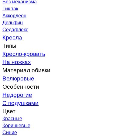
Без механизма
Тик так
Аккордеон
Дельфин
Седафлекс
Кресла
Типы
Кресло-кровать
На ножках
Материал обивки
Велюровые
Особенности
Недорогие
С подушками
Цвет
Красные
Коричневые
Синие