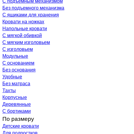
С подъемным механизмом
Без подъемного механизма
С ящиками для хранения
Кровати на ножках
Напольные кровати
С мягкой обивкой
С мягким изголовьем
С изголовьем
Модульные
С основанием
Без основания
Удобные
Без матраса
Тахты
Корпусные
Деревянные
С бортиками
По размеру
Детские кровати
Для подростков