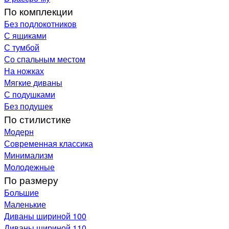
По комплекции
Без подлокотников
С ящиками
С тумбой
Со спальным местом
На ножках
Мягкие диваны
С подушками
Без подушек
По стилистике
Модерн
Современная классика
Минимализм
Молодежные
По размеру
Большие
Маленькие
Диваны шириной 100
Диваны шириной 110