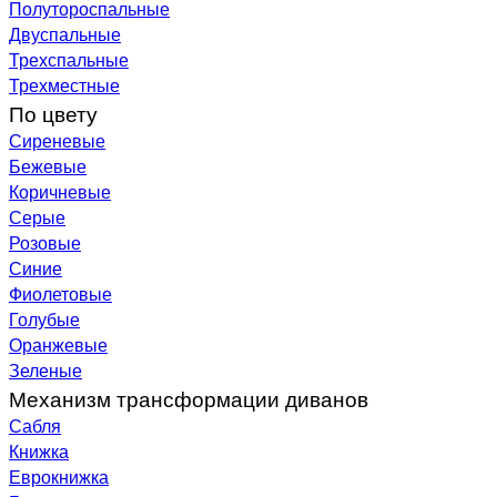
Полутороспальные
Двуспальные
Трехспальные
Трехместные
По цвету
Сиреневые
Бежевые
Коричневые
Серые
Розовые
Синие
Фиолетовые
Голубые
Оранжевые
Зеленые
Механизм трансформации диванов
Сабля
Книжка
Еврокнижка