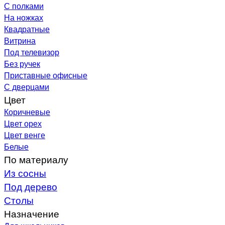
С полками
На ножках
Квадратные
Витрина
Под телевизор
Без ручек
Приставные офисные
С дверцами
Цвет
Коричневые
Цвет орех
Цвет венге
Белые
По материалу
Из сосны
Под дерево
Столы
Назначение