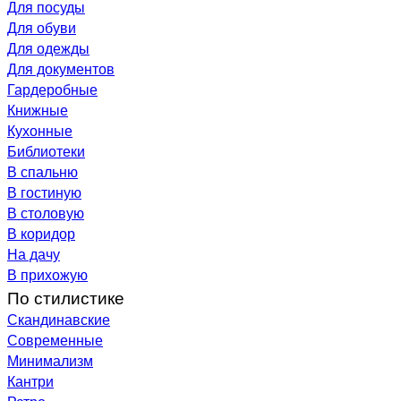
Для посуды
Для обуви
Для одежды
Для документов
Гардеробные
Книжные
Кухонные
Библиотеки
В спальню
В гостиную
В столовую
В коридор
На дачу
В прихожую
По стилистике
Скандинавские
Современные
Минимализм
Кантри