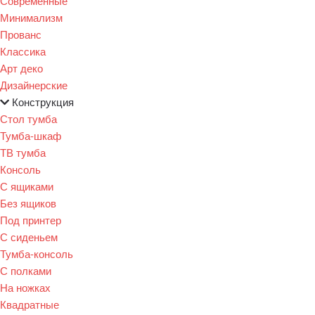
Современные
Минимализм
Прованс
Классика
Арт деко
Дизайнерские
Конструкция
Стол тумба
Тумба-шкаф
ТВ тумба
Консоль
С ящиками
Без ящиков
Под принтер
С сиденьем
Тумба-консоль
С полками
На ножках
Квадратные