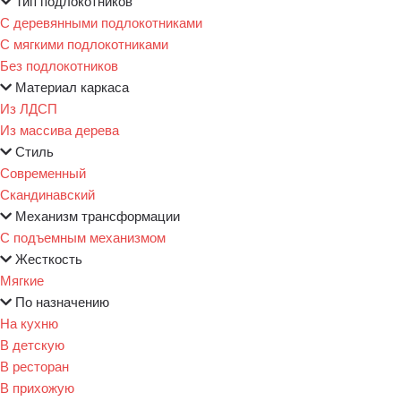
Тип подлокотников
С деревянными подлокотниками
С мягкими подлокотниками
Без подлокотников
Материал каркаса
Из ЛДСП
Из массива дерева
Стиль
Современный
Скандинавский
Механизм трансформации
С подъемным механизмом
Жесткость
Мягкие
По назначению
На кухню
В детскую
В ресторан
В прихожую