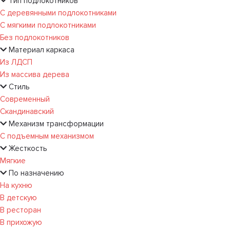
Тип подлокотников
С деревянными подлокотниками
С мягкими подлокотниками
Без подлокотников
Материал каркаса
Из ЛДСП
Из массива дерева
Стиль
Современный
Скандинавский
Механизм трансформации
С подъемным механизмом
Жесткость
Мягкие
По назначению
На кухню
В детскую
В ресторан
В прихожую