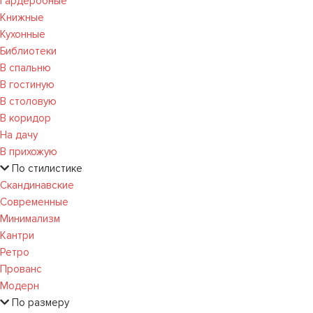
Гардеробные
Книжные
Кухонные
Библиотеки
В спальню
В гостиную
В столовую
В коридор
На дачу
В прихожую
По стилистике
Скандинавские
Современные
Минимализм
Кантри
Ретро
Прованс
Модерн
По размеру