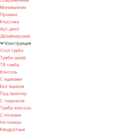
Современные
Минимализм
Прованс
Классика
Арт деко
Дизайнерские
Конструкция
Стол тумба
Тумба-шкаф
ТВ тумба
Консоль
С ящиками
Без ящиков
Под принтер
С сиденьем
Тумба-консоль
С полками
На ножках
Квадратные