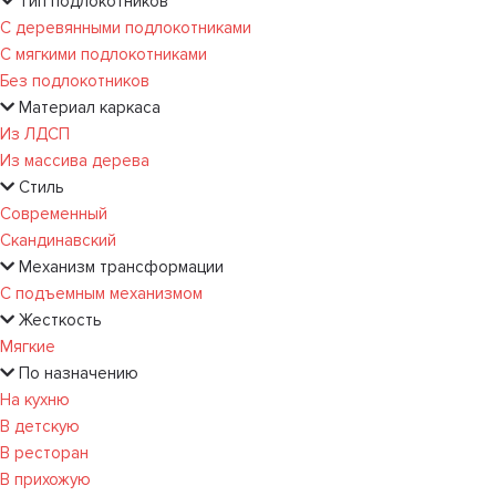
Тип подлокотников
С деревянными подлокотниками
С мягкими подлокотниками
Без подлокотников
Материал каркаса
Из ЛДСП
Из массива дерева
Стиль
Современный
Скандинавский
Механизм трансформации
С подъемным механизмом
Жесткость
Мягкие
По назначению
На кухню
В детскую
В ресторан
В прихожую