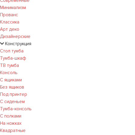
Современные
Минимализм
Прованс
Классика
Арт деко
Дизайнерские
Конструкция
Стол тумба
Тумба-шкаф
ТВ тумба
Консоль
С ящиками
Без ящиков
Под принтер
С сиденьем
Тумба-консоль
С полками
На ножках
Квадратные