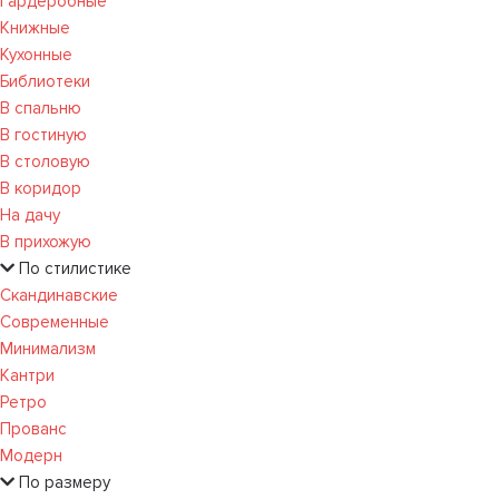
Гардеробные
Книжные
Кухонные
Библиотеки
В спальню
В гостиную
В столовую
В коридор
На дачу
В прихожую
По стилистике
Скандинавские
Современные
Минимализм
Кантри
Ретро
Прованс
Модерн
По размеру