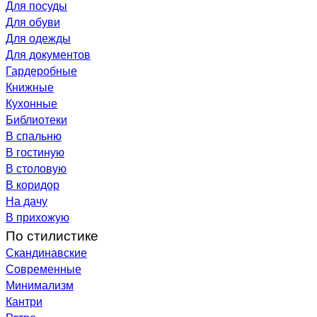
Для посуды
Для обуви
Для одежды
Для документов
Гардеробные
Книжные
Кухонные
Библиотеки
В спальню
В гостиную
В столовую
В коридор
На дачу
В прихожую
По стилистике
Скандинавские
Современные
Минимализм
Кантри