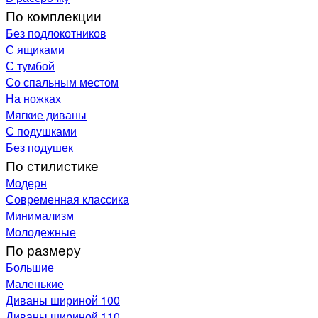
По комплекции
Без подлокотников
С ящиками
С тумбой
Со спальным местом
На ножках
Мягкие диваны
С подушками
Без подушек
По стилистике
Модерн
Современная классика
Минимализм
Молодежные
По размеру
Большие
Маленькие
Диваны шириной 100
Диваны шириной 110