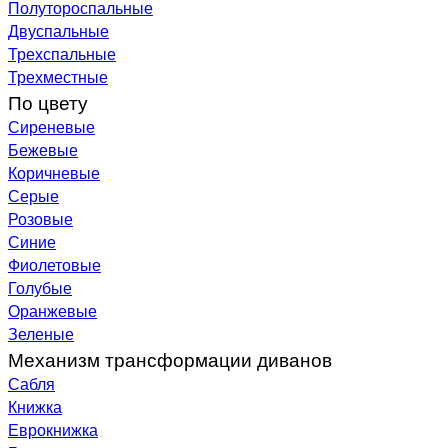
Полутороспальные
Двуспальные
Трехспальные
Трехместные
По цвету
Сиреневые
Бежевые
Коричневые
Серые
Розовые
Синие
Фиолетовые
Голубые
Оранжевые
Зеленые
Механизм трансформации диванов
Сабля
Книжка
Еврокнижка