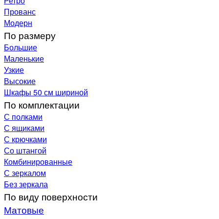
Ретро
Прованс
Модерн
По размеру
Большие
Маленькие
Узкие
Высокие
Шкафы 50 см шириной
По комплектации
С полками
С ящиками
С крючками
Со штангой
Комбинированные
С зеркалом
Без зеркала
По виду поверхности
Матовые