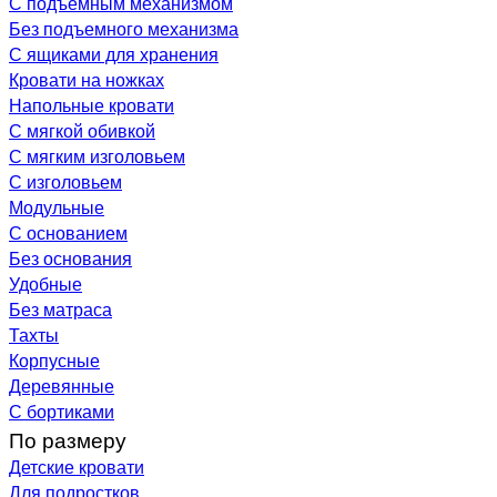
С подъемным механизмом
Без подъемного механизма
С ящиками для хранения
Кровати на ножках
Напольные кровати
С мягкой обивкой
С мягким изголовьем
С изголовьем
Модульные
С основанием
Без основания
Удобные
Без матраса
Тахты
Корпусные
Деревянные
С бортиками
По размеру
Детские кровати
Для подростков