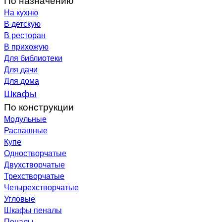
На кухню
В детскую
В ресторан
В прихожую
Для библиотеки
Для дачи
Для дома
Шкафы
По конструкции
Модульные
Распашные
Купе
Одностворчатые
Двухстворчатые
Трехстворчатые
Четырехстворчатые
Угловые
Шкафы пеналы
Пеналы