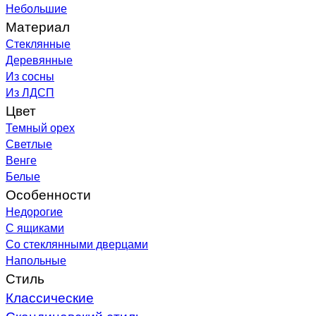
Небольшие
Материал
Стеклянные
Деревянные
Из сосны
Из ЛДСП
Цвет
Темный орех
Светлые
Венге
Белые
Особенности
Недорогие
С ящиками
Со стеклянными дверцами
Напольные
Стиль
Классические
Скандинавский стиль