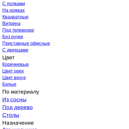
С полками
На ножках
Квадратные
Витрина
Под телевизор
Без ручек
Приставные офисные
С дверцами
Цвет
Коричневые
Цвет орех
Цвет венге
Белые
По материалу
Из сосны
Под дерево
Столы
Назначение