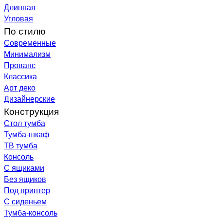
Длинная
Угловая
По стилю
Современные
Минимализм
Прованс
Классика
Арт деко
Дизайнерские
Конструкция
Стол тумба
Тумба-шкаф
ТВ тумба
Консоль
С ящиками
Без ящиков
Под принтер
С сиденьем
Тумба-консоль