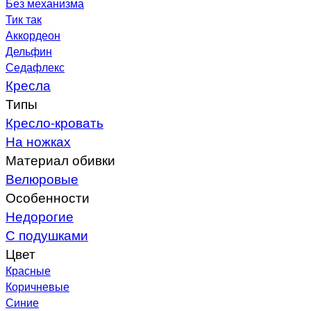
Без механизма
Тик так
Аккордеон
Дельфин
Седафлекс
Кресла
Типы
Кресло-кровать
На ножках
Материал обивки
Велюровые
Особенности
Недорогие
С подушками
Цвет
Красные
Коричневые
Синие