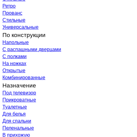
Ретро
Прованс
Стильные
Универсальные
По конструкции
Напольные
С распашными дверцами
С полками
На ножках
Открытые
Комбинированные
Назначение
Под телевизор
Прикроватные
Туалетные
Для белья
Для спальни
Пеленальные
В прихожую