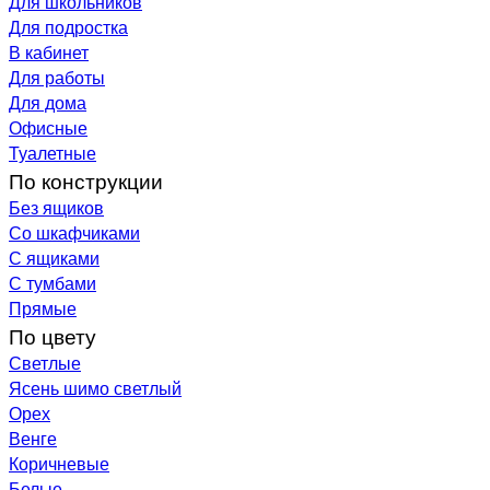
Для школьников
Для подростка
В кабинет
Для работы
Для дома
Офисные
Туалетные
По конструкции
Без ящиков
Со шкафчиками
С ящиками
С тумбами
Прямые
По цвету
Светлые
Ясень шимо светлый
Орех
Венге
Коричневые
Белые