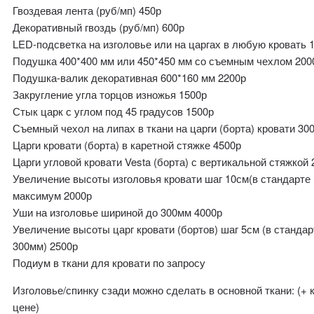
Гвоздевая лента (руб/мп) 450р
Декоративный гвоздь (руб/мп) 600р
LED-подсветка на изголовье или на царгах в любую кровать 
Подушка 400*400 мм или 450*450 мм со съемным чехлом 200
Подушка-валик декоративная 600*160 мм 2200р
Закругление угла торцов изножья 1500р
Стык царк с углом под 45 градусов 1500р
Съемный чехол на липах в ткани на царги (борта) кровати 30
Царги кровати (борта) в каретной стяжке 4500р
Царги угловой кровати Vesta (борта) с вертикальной стяжкой 
Увеличение высоты изголовья кровати шаг 10см(в стандарте
максимум 2000р
Уши на изголовье шириной до 300мм 4000р
Увеличение высоты царг кровати (бортов) шаг 5см (в стандар
300мм) 2500р
Подиум в ткани для кровати по запросу
Изголовье/спинку сзади можно сделать в основной ткани: (+ к
цене)