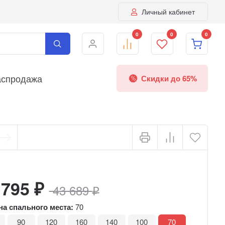
Личный кабинет
0
0
0
аспродажа
Скидки до 65%
 795
₽
43 689
₽
а спального места:
70
90
120
160
140
100
70