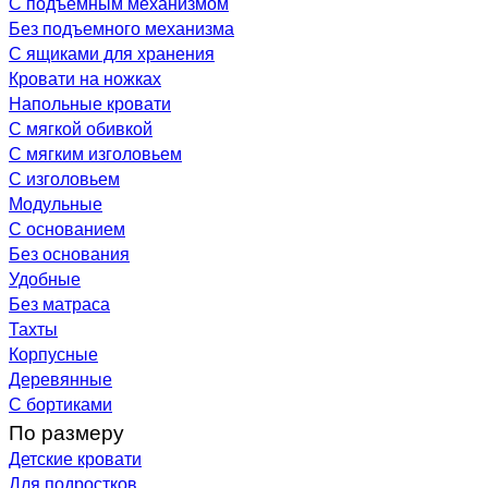
С подъемным механизмом
Без подъемного механизма
С ящиками для хранения
Кровати на ножках
Напольные кровати
С мягкой обивкой
С мягким изголовьем
С изголовьем
Модульные
С основанием
Без основания
Удобные
Без матраса
Тахты
Корпусные
Деревянные
С бортиками
По размеру
Детские кровати
Для подростков