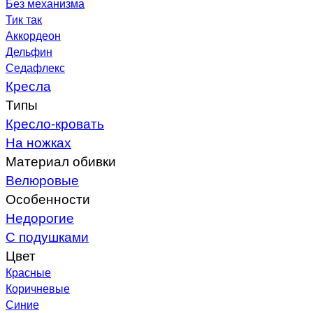
Без механизма
Тик так
Аккордеон
Дельфин
Седафлекс
Кресла
Типы
Кресло-кровать
На ножках
Материал обивки
Велюровые
Особенности
Недорогие
С подушками
Цвет
Красные
Коричневые
Синие