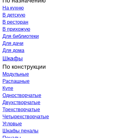
На кухню
В детскую
В ресторан
В прихожую
Для библиотеки
Для дачи
Для дома
Шкафы
По конструкции
Модульные
Распашные
Купе
Одностворчатые
Двухстворчатые
Трехстворчатые
Четырехстворчатые
Угловые
Шкафы пеналы
Пеналы