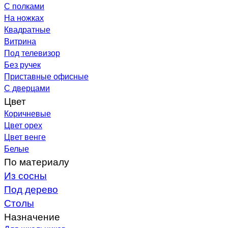
С полками
На ножках
Квадратные
Витрина
Под телевизор
Без ручек
Приставные офисные
С дверцами
Цвет
Коричневые
Цвет орех
Цвет венге
Белые
По материалу
Из сосны
Под дерево
Столы
Назначение