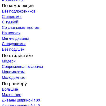
По комплекции
Без подлокотников
С ящиками
С тумбой
Со спальным местом
На ножках
Мягкие диваны
С подушками
Без подушек
По стилистике
Модерн
Современная классика
Минимализм
Молодежные
По размеру
Большие
Маленькие
Диваны шириной 100
Диваны шириной 110