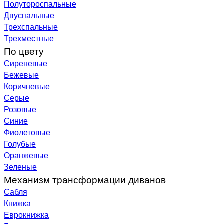
Полутороспальные
Двуспальные
Трехспальные
Трехместные
По цвету
Сиреневые
Бежевые
Коричневые
Серые
Розовые
Синие
Фиолетовые
Голубые
Оранжевые
Зеленые
Механизм трансформации диванов
Сабля
Книжка
Еврокнижка