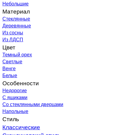
Небольшие
Материал
Стеклянные
Деревянные
Из сосны
Из ЛДСП
Цвет
Темный орех
Светлые
Венге
Белые
Особенности
Недорогие
С ящиками
Со стеклянными дверцами
Напольные
Стиль
Классические
Скандинавский стиль