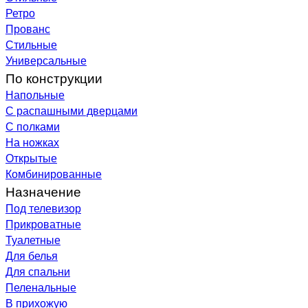
Ретро
Прованс
Стильные
Универсальные
По конструкции
Напольные
С распашными дверцами
С полками
На ножках
Открытые
Комбинированные
Назначение
Под телевизор
Прикроватные
Туалетные
Для белья
Для спальни
Пеленальные
В прихожую