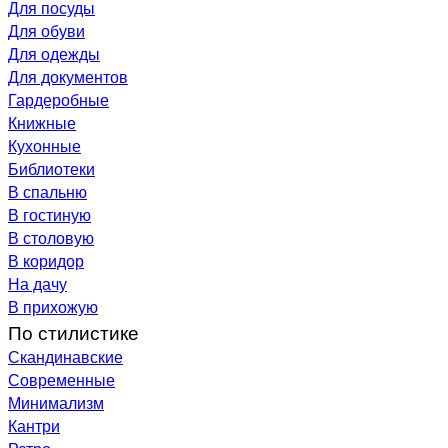
Для посуды
Для обуви
Для одежды
Для документов
Гардеробные
Книжные
Кухонные
Библиотеки
В спальню
В гостиную
В столовую
В коридор
На дачу
В прихожую
По стилистике
Скандинавские
Современные
Минимализм
Кантри