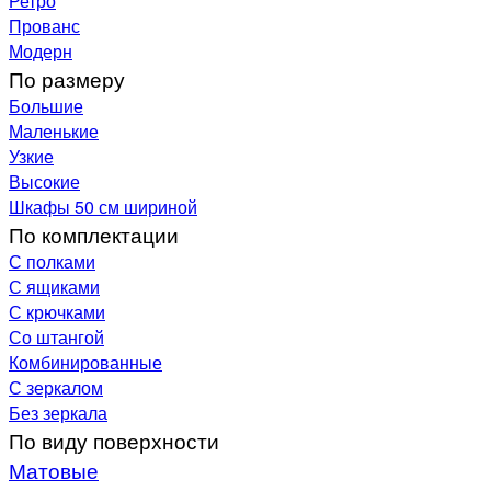
Ретро
Прованс
Модерн
По размеру
Большие
Маленькие
Узкие
Высокие
Шкафы 50 см шириной
По комплектации
С полками
С ящиками
С крючками
Со штангой
Комбинированные
С зеркалом
Без зеркала
По виду поверхности
Матовые