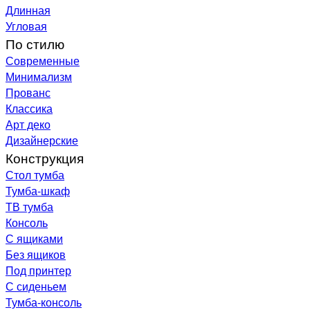
Длинная
Угловая
По стилю
Современные
Минимализм
Прованс
Классика
Арт деко
Дизайнерские
Конструкция
Стол тумба
Тумба-шкаф
ТВ тумба
Консоль
С ящиками
Без ящиков
Под принтер
С сиденьем
Тумба-консоль