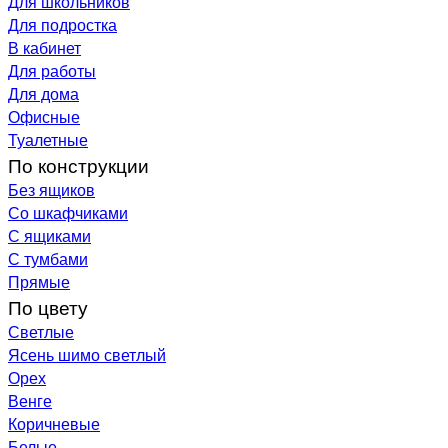
Для школьников
Для подростка
В кабинет
Для работы
Для дома
Офисные
Туалетные
По конструкции
Без ящиков
Со шкафчиками
С ящиками
С тумбами
Прямые
По цвету
Светлые
Ясень шимо светлый
Орех
Венге
Коричневые
Белые