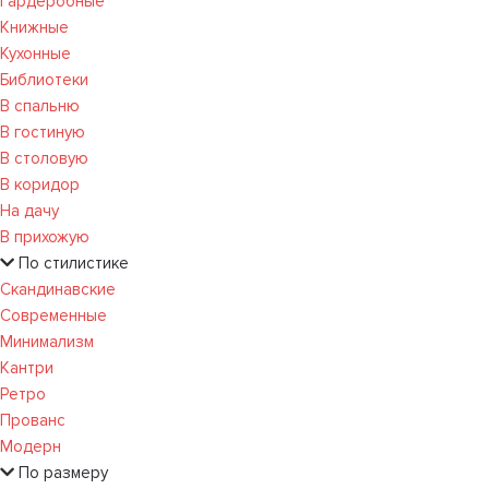
Гардеробные
Книжные
Кухонные
Библиотеки
В спальню
В гостиную
В столовую
В коридор
На дачу
В прихожую
По стилистике
Скандинавские
Современные
Минимализм
Кантри
Ретро
Прованс
Модерн
По размеру