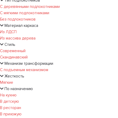
Тип подлокотников
С деревянными подлокотниками
С мягкими подлокотниками
Без подлокотников
Материал каркаса
Из ЛДСП
Из массива дерева
Стиль
Современный
Скандинавский
Механизм трансформации
С подъемным механизмом
Жесткость
Мягкие
По назначению
На кухню
В детскую
В ресторан
В прихожую