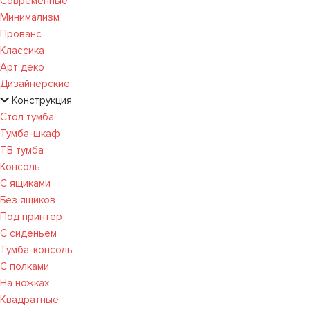
Современные
Минимализм
Прованс
Классика
Арт деко
Дизайнерские
Конструкция
Стол тумба
Тумба-шкаф
ТВ тумба
Консоль
С ящиками
Без ящиков
Под принтер
С сиденьем
Тумба-консоль
С полками
На ножках
Квадратные