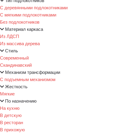
Тип подлокотников
С деревянными подлокотниками
С мягкими подлокотниками
Без подлокотников
Материал каркаса
Из ЛДСП
Из массива дерева
Стиль
Современный
Скандинавский
Механизм трансформации
С подъемным механизмом
Жесткость
Мягкие
По назначению
На кухню
В детскую
В ресторан
В прихожую