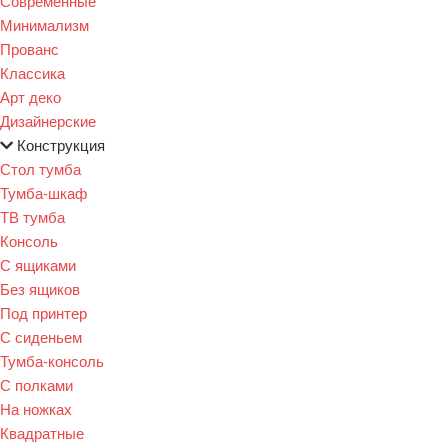
Современные
Минимализм
Прованс
Классика
Арт деко
Дизайнерские
Конструкция
Стол тумба
Тумба-шкаф
ТВ тумба
Консоль
С ящиками
Без ящиков
Под принтер
С сиденьем
Тумба-консоль
С полками
На ножках
Квадратные