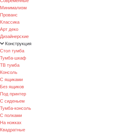
Современные
Минимализм
Прованс
Классика
Арт деко
Дизайнерские
Конструкция
Стол тумба
Тумба-шкаф
ТВ тумба
Консоль
С ящиками
Без ящиков
Под принтер
С сиденьем
Тумба-консоль
С полками
На ножках
Квадратные