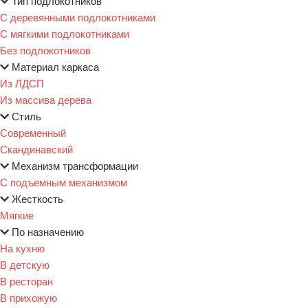
Тип подлокотников
С деревянными подлокотниками
С мягкими подлокотниками
Без подлокотников
Материал каркаса
Из ЛДСП
Из массива дерева
Стиль
Современный
Скандинавский
Механизм трансформации
С подъемным механизмом
Жесткость
Мягкие
По назначению
На кухню
В детскую
В ресторан
В прихожую