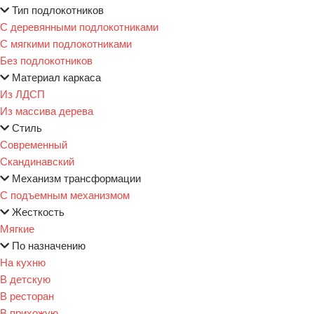
Тип подлокотников
С деревянными подлокотниками
С мягкими подлокотниками
Без подлокотников
Материал каркаса
Из ЛДСП
Из массива дерева
Стиль
Современный
Скандинавский
Механизм трансформации
С подъемным механизмом
Жесткость
Мягкие
По назначению
На кухню
В детскую
В ресторан
В прихожую