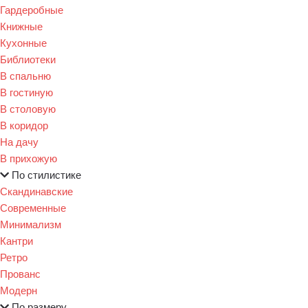
Гардеробные
Книжные
Кухонные
Библиотеки
В спальню
В гостиную
В столовую
В коридор
На дачу
В прихожую
По стилистике
Скандинавские
Современные
Минимализм
Кантри
Ретро
Прованс
Модерн
По размеру