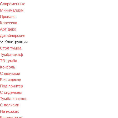
Современные
Минимализм
Прованс
Классика
Арт деко
Дизайнерские
Конструкция
Стол тумба
Тумба-шкаф
ТВ тумба
Консоль
С ящиками
Без ящиков
Под принтер
С сиденьем
Тумба-консоль
С полками
На ножках
Квадратные