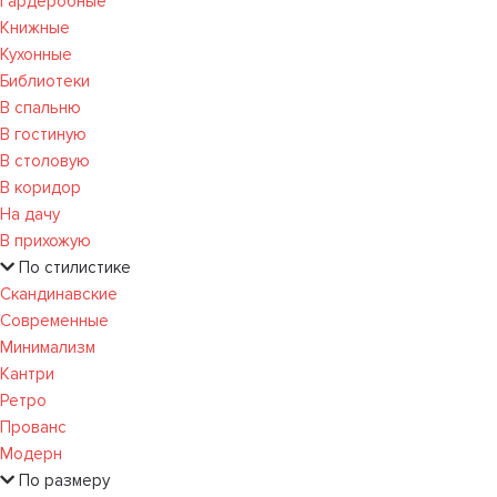
Гардеробные
Книжные
Кухонные
Библиотеки
В спальню
В гостиную
В столовую
В коридор
На дачу
В прихожую
По стилистике
Скандинавские
Современные
Минимализм
Кантри
Ретро
Прованс
Модерн
По размеру