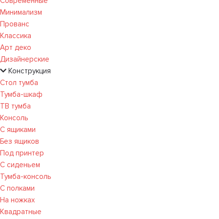
Современные
Минимализм
Прованс
Классика
Арт деко
Дизайнерские
Конструкция
Стол тумба
Тумба-шкаф
ТВ тумба
Консоль
С ящиками
Без ящиков
Под принтер
С сиденьем
Тумба-консоль
С полками
На ножках
Квадратные