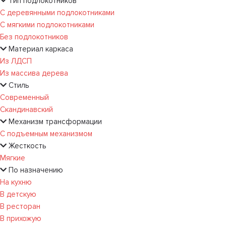
Тип подлокотников
С деревянными подлокотниками
С мягкими подлокотниками
Без подлокотников
Материал каркаса
Из ЛДСП
Из массива дерева
Стиль
Современный
Скандинавский
Механизм трансформации
С подъемным механизмом
Жесткость
Мягкие
По назначению
На кухню
В детскую
В ресторан
В прихожую