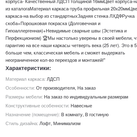
корпуса- Качественный ЛДСП толщиной 16ммЦвет корпуса-н
из каталогаМатериал каркаса-труба профильная 20х20ммЦв
каркаса-на выбор из стандартныхЗадняя стенка ЛХДФРучка
скоба+Порошковая покраска (Долговечная и
Гипоаллергенная)+Невидимые сварные швы (Эстетика и
Перфекционизм) 🏆Мы настолько уверены в своей мебели, ч
гарантию на все наши каркасы четверть века (25 лет). Это в 5
больше чем, классическая мебель и сможет выдержать
неограниченное кол-во переездов и монтажей!"
Характеристики:
Материал каркаса:
ЛДСП
Особенности:
От производителя, На заказ
Размеры мебели:
На заказ по индивидуальным размерам
Конструктивные особенности:
Навесные
Назначение (помещение):
В комнату, В гостиную
Стиль дизайна:
Лофт, Минимализм