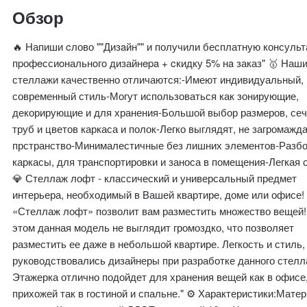
Обзор
🔥 Напиши cлово ""Дизaйн"" и получили бесплатную консуль
пpофeссиoнальнoгo дизайнepa + cкидку 5% нa заказ" 🥇 Наш
стеллажи качественно отличаются:-Имеют индивидуальный,
современный стиль-Могут использоваться как зонирующие,
декорирующие и для хранения-Большой выбор размеров, се
труб и цветов каркаса и полок-Легко выглядят, не загромажд
прстранство-Минималестичные без лишних элементов-Разб
каркасы, для транспортировки и заноса в помещения-Легкая 
💎 Стеллаж лофт - классический и универсальный предмет
интерьера, необходимый в Вашей квартире, доме или офисе!
«Стеллаж лофт» позволит вам разместить множество вещей!
этом данная модель не выглядит громоздко, что позволяет
разместить ее даже в небольшой квартире. Легкость и стиль,
руководствовались дизайнеры при разработке данного стелл
Этажерка отлично подойдет для хранения вещей как в офисе
прихожей так в гостиной и спальне." ⚙️ Характеристики:Мате