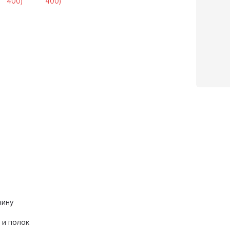
чину
 и полок