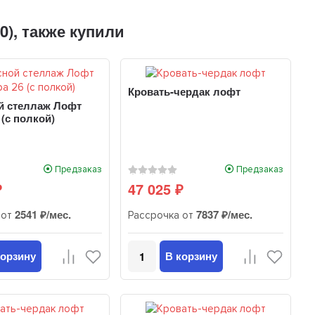
0), также купили
Кровать-чердак лофт
й стеллаж Лофт
 (с полкой)
Предзаказ
Предзаказ
47 025
₽
₽
2541 ₽/мес.
7837 ₽/мес.
 от
Рассрочка от
корзину
В корзину