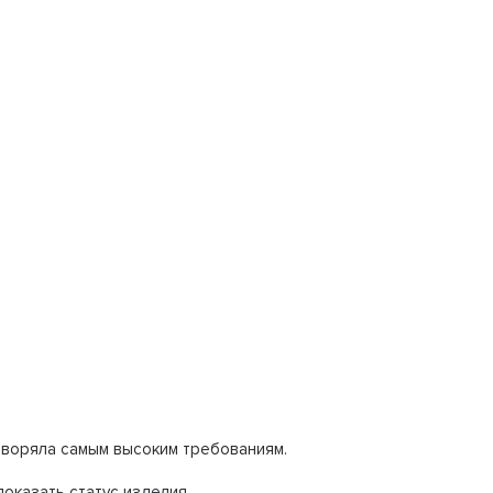
творяла самым высоким требованиям.
оказать статус изделия.