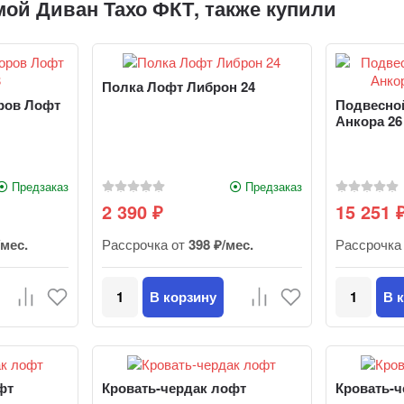
ой Диван Тахо ФКТ, также купили
Полка Лофт Либрон 24
ров Лофт
Подвесно
Анкора 26
Предзаказ
Предзаказ
2 390
15 251
₽
/мес.
Рассрочка от
398 ₽/мес.
Рассрочка
В корзину
В 
фт
Кровать-чердак лофт
Кровать-ч