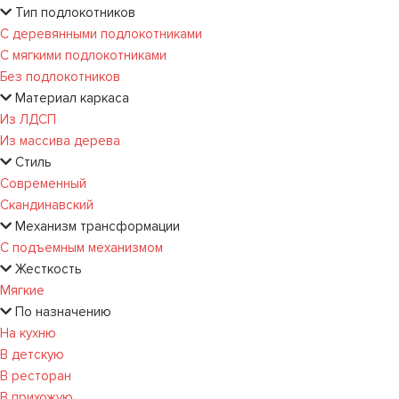
Тип подлокотников
С деревянными подлокотниками
С мягкими подлокотниками
Без подлокотников
Материал каркаса
Из ЛДСП
Из массива дерева
Стиль
Современный
Скандинавский
Механизм трансформации
С подъемным механизмом
Жесткость
Мягкие
По назначению
На кухню
В детскую
В ресторан
В прихожую