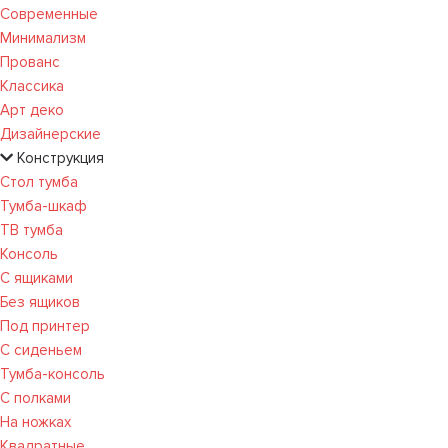
Современные
Минимализм
Прованс
Классика
Арт деко
Дизайнерские
Конструкция
Стол тумба
Тумба-шкаф
ТВ тумба
Консоль
С ящиками
Без ящиков
Под принтер
С сиденьем
Тумба-консоль
С полками
На ножках
Квадратные