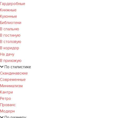
Гардеробные
Книжные
Кухонные
Библиотеки
В спальню
В гостиную
В столовую
В коридор
На дачу
В прихожую
По стилистике
Скандинавские
Современные
Минимализм
Кантри
Ретро
Прованс
Модерн
По размеру