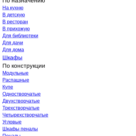
На кухню
В детскую
В ресторан
В прихожую
Для библиотеки
Для дачи
Для дома
Шкафы
По конструкции
Модульные
Распашные
Купе
Одностворчатые
Двухстворчатые
Трехстворчатые
Четырехстворчатые
Угловые
Шкафы пеналы
Пеналы