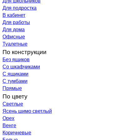
Для школьников
Для подростка
В кабинет
Для работы
Для дома
Офисные
Туалетные
По конструкции
Без ящиков
Со шкафчиками
С ящиками
С тумбами
Прямые
По цвету
Светлые
Ясень шимо светлый
Орех
Венге
Коричневые
Белые