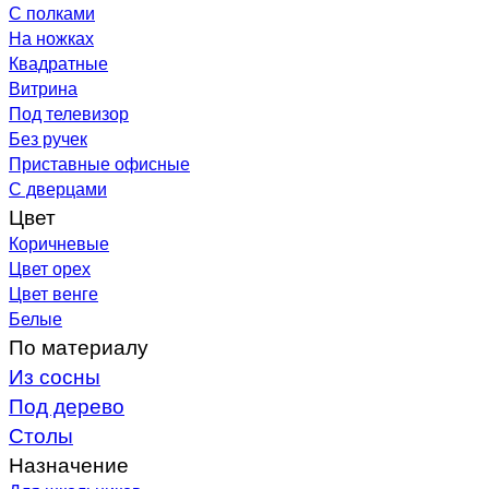
С полками
На ножках
Квадратные
Витрина
Под телевизор
Без ручек
Приставные офисные
С дверцами
Цвет
Коричневые
Цвет орех
Цвет венге
Белые
По материалу
Из сосны
Под дерево
Столы
Назначение