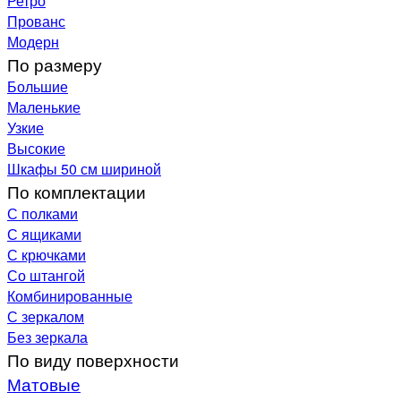
Ретро
Прованс
Модерн
По размеру
Большие
Маленькие
Узкие
Высокие
Шкафы 50 см шириной
По комплектации
С полками
С ящиками
С крючками
Со штангой
Комбинированные
С зеркалом
Без зеркала
По виду поверхности
Матовые