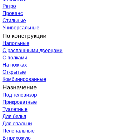
Ретро
Прованс
Стильные
Универсальные
По конструкции
Напольные
С распашными дверцами
С полками
На ножках
Открытые
Комбинированные
Назначение
Под телевизор
Прикроватные
Туалетные
Для белья
Для спальни
Пеленальные
В прихожую