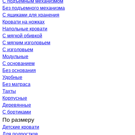
С подъемным механизмом
Без подъемного механизма
С ящиками для хранения
Кровати на ножках
Напольные кровати
С мягкой обивкой
С мягким изголовьем
С изголовьем
Модульные
С основанием
Без основания
Удобные
Без матраса
Тахты
Корпусные
Деревянные
С бортиками
По размеру
Детские кровати
Для подростков