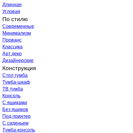
Длинная
Угловая
По стилю
Современные
Минимализм
Прованс
Классика
Арт деко
Дизайнерские
Конструкция
Стол тумба
Тумба-шкаф
ТВ тумба
Консоль
С ящиками
Без ящиков
Под принтер
С сиденьем
Тумба-консоль