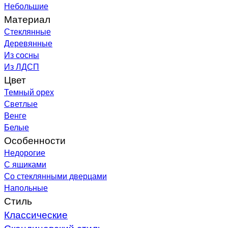
Небольшие
Материал
Стеклянные
Деревянные
Из сосны
Из ЛДСП
Цвет
Темный орех
Светлые
Венге
Белые
Особенности
Недорогие
С ящиками
Со стеклянными дверцами
Напольные
Стиль
Классические
Скандинавский стиль