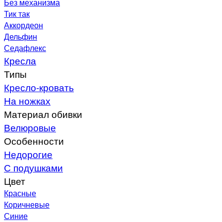
Без механизма
Тик так
Аккордеон
Дельфин
Седафлекс
Кресла
Типы
Кресло-кровать
На ножках
Материал обивки
Велюровые
Особенности
Недорогие
С подушками
Цвет
Красные
Коричневые
Синие