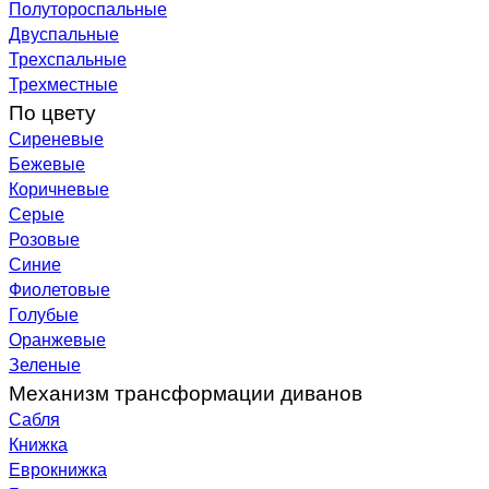
Полутороспальные
Двуспальные
Трехспальные
Трехместные
По цвету
Сиреневые
Бежевые
Коричневые
Серые
Розовые
Синие
Фиолетовые
Голубые
Оранжевые
Зеленые
Механизм трансформации диванов
Сабля
Книжка
Еврокнижка