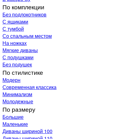
По комплекции
Без подлокотников
С ящиками
С тумбой
Со спальным местом
На ножках
Мягкие диваны
С подушками
Без подушек
По стилистике
Модерн
Современная классика
Минимализм
Молодежные
По размеру
Большие
Маленькие
Диваны шириной 100
Диваны шириной 110