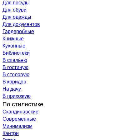
Для посуды
Для обуви
Для одежды
Для документов
Гардеробные
Книжные
Кухонные
Библиотеки
В спальню
В гостиную
В столовую
В коридор
На дачу
В прихожую
По стилистике
Скандинавские
Современные
Минимализм
Кантри