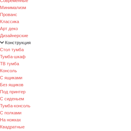
Современные
Минимализм
Прованс
Классика
Арт деко
Дизайнерские
Конструкция
Стол тумба
Тумба-шкаф
ТВ тумба
Консоль
С ящиками
Без ящиков
Под принтер
С сиденьем
Тумба-консоль
С полками
На ножках
Квадратные