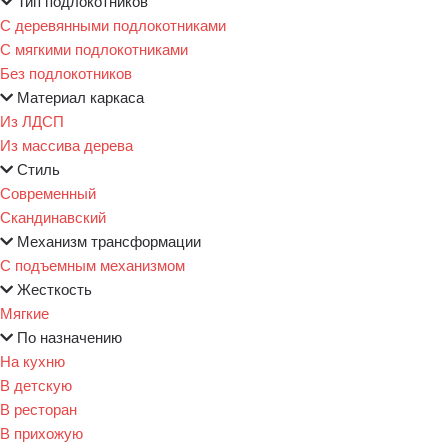
Тип подлокотников
С деревянными подлокотниками
С мягкими подлокотниками
Без подлокотников
Материал каркаса
Из ЛДСП
Из массива дерева
Стиль
Современный
Скандинавский
Механизм трансформации
С подъемным механизмом
Жесткость
Мягкие
По назначению
На кухню
В детскую
В ресторан
В прихожую