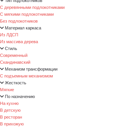
Тип подлокотников
С деревянными подлокотниками
С мягкими подлокотниками
Без подлокотников
Материал каркаса
Из ЛДСП
Из массива дерева
Стиль
Современный
Скандинавский
Механизм трансформации
С подъемным механизмом
Жесткость
Мягкие
По назначению
На кухню
В детскую
В ресторан
В прихожую