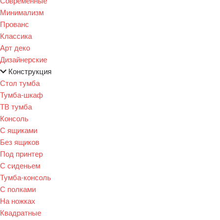
Современные
Минимализм
Прованс
Классика
Арт деко
Дизайнерские
Конструкция
Стол тумба
Тумба-шкаф
ТВ тумба
Консоль
С ящиками
Без ящиков
Под принтер
С сиденьем
Тумба-консоль
С полками
На ножках
Квадратные