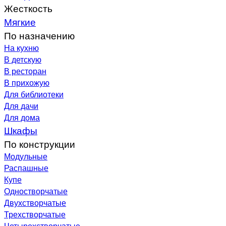
Жесткость
Мягкие
По назначению
На кухню
В детскую
В ресторан
В прихожую
Для библиотеки
Для дачи
Для дома
Шкафы
По конструкции
Модульные
Распашные
Купе
Одностворчатые
Двухстворчатые
Трехстворчатые
Четырехстворчатые