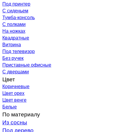
Под принтер
С сиденьем
Тумба-консоль
С полками
На ножках
Квадратные
Витрина
Под телевизор
Без ручек
Приставные офисные
С дверцами
Цвет
Коричневые
Цвет орех
Цвет венге
Белые
По материалу
Из сосны
Под дерево