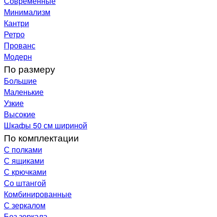
Современные
Минимализм
Кантри
Ретро
Прованс
Модерн
По размеру
Большие
Маленькие
Узкие
Высокие
Шкафы 50 см шириной
По комплектации
С полками
С ящиками
С крючками
Со штангой
Комбинированные
С зеркалом
Без зеркала