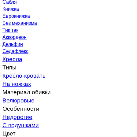
Сабля
Книжка
Еврокнижка
Без механизма
Тик так
Аккордеон
Дельфин
Седафлекс
Кресла
Типы
Кресло-кровать
На ножках
Материал обивки
Велюровые
Особенности
Недорогие
С подушками
Цвет