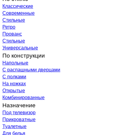
Классические
Современные
Стильные
Ретро
Прованс
Стильные
Универсальные
По конструкции
Напольные
С распашными дверцами
С полками
На ножках
Открытые
Комбинированные
Назначение
Под телевизор
Прикроватные
Туалетные
Для белья