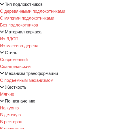
Тип подлокотников
С деревянными подлокотниками
С мягкими подлокотниками
Без подлокотников
Материал каркаса
Из ЛДСП
Из массива дерева
Стиль
Современный
Скандинавский
Механизм трансформации
С подъемным механизмом
Жесткость
Мягкие
По назначению
На кухню
В детскую
В ресторан
В прихожую