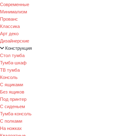
Современные
Минимализм
Прованс
Классика
Арт деко
Дизайнерские
Конструкция
Стол тумба
Тумба-шкаф
ТВ тумба
Консоль
С ящиками
Без ящиков
Под принтер
С сиденьем
Тумба-консоль
С полками
На ножках
Квадратные