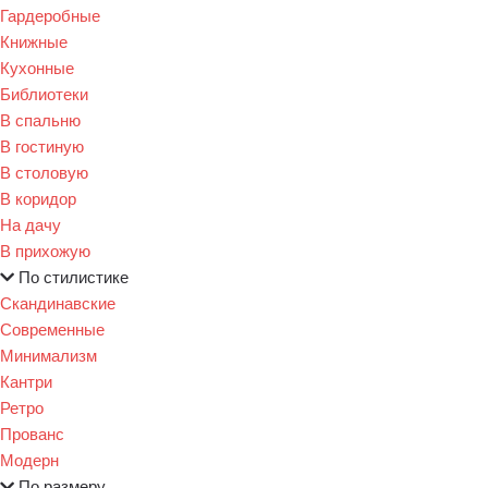
Гардеробные
Книжные
Кухонные
Библиотеки
В спальню
В гостиную
В столовую
В коридор
На дачу
В прихожую
По стилистике
Скандинавские
Современные
Минимализм
Кантри
Ретро
Прованс
Модерн
По размеру