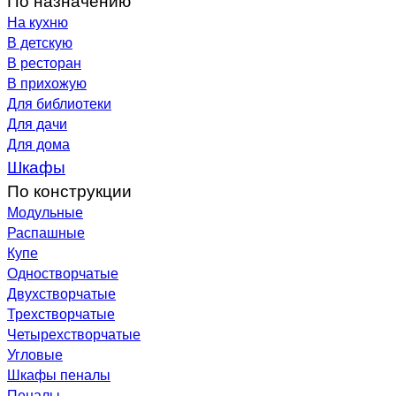
На кухню
В детскую
В ресторан
В прихожую
Для библиотеки
Для дачи
Для дома
Шкафы
По конструкции
Модульные
Распашные
Купе
Одностворчатые
Двухстворчатые
Трехстворчатые
Четырехстворчатые
Угловые
Шкафы пеналы
Пеналы