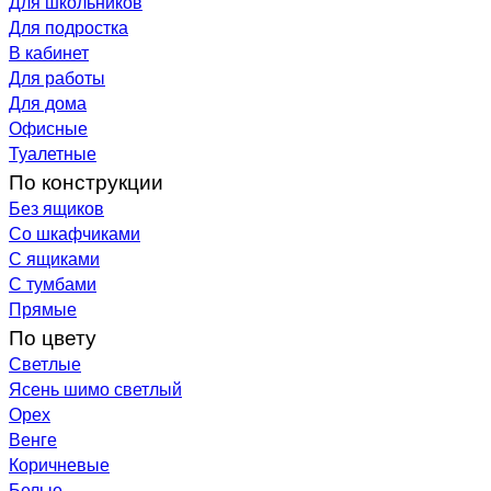
Для школьников
Для подростка
В кабинет
Для работы
Для дома
Офисные
Туалетные
По конструкции
Без ящиков
Со шкафчиками
С ящиками
С тумбами
Прямые
По цвету
Светлые
Ясень шимо светлый
Орех
Венге
Коричневые
Белые