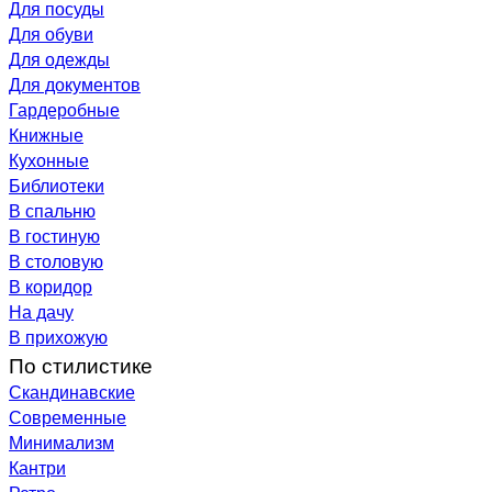
Для посуды
Для обуви
Для одежды
Для документов
Гардеробные
Книжные
Кухонные
Библиотеки
В спальню
В гостиную
В столовую
В коридор
На дачу
В прихожую
По стилистике
Скандинавские
Современные
Минимализм
Кантри