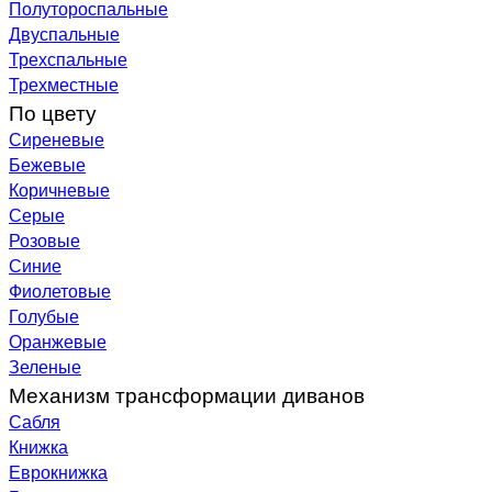
Полутороспальные
Двуспальные
Трехспальные
Трехместные
По цвету
Сиреневые
Бежевые
Коричневые
Серые
Розовые
Синие
Фиолетовые
Голубые
Оранжевые
Зеленые
Механизм трансформации диванов
Сабля
Книжка
Еврокнижка