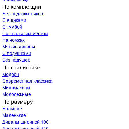
По комплекции
Без подлокотников
С ящиками
С тумбой
Со спальным местом
На ножках
Мягкие диваны
С подушками
Без подушек
По стилистике
Модерн
Современная классика
Минимализм
Молодежные
По размеру
Большие
Маленькие
Диваны шириной 100
Диваны шириной 110