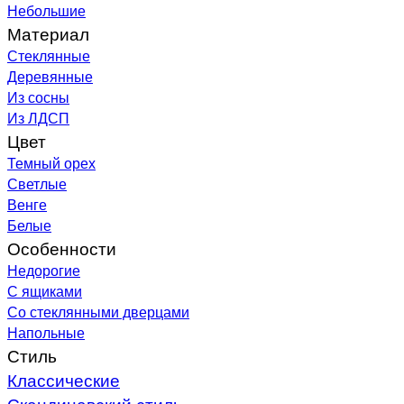
Небольшие
Материал
Стеклянные
Деревянные
Из сосны
Из ЛДСП
Цвет
Темный орех
Светлые
Венге
Белые
Особенности
Недорогие
С ящиками
Со стеклянными дверцами
Напольные
Стиль
Классические
Скандинавский стиль