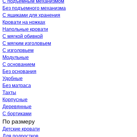
С подъемным механизмом
Без подъемного механизма
С ящиками для хранения
Кровати на ножках
Напольные кровати
С мягкой обивкой
С мягким изголовьем
С изголовьем
Модульные
С основанием
Без основания
Удобные
Без матраса
Тахты
Корпусные
Деревянные
С бортиками
По размеру
Детские кровати
Для подростков