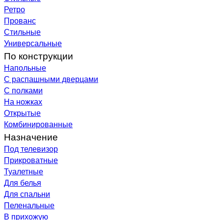
Ретро
Прованс
Стильные
Универсальные
По конструкции
Напольные
С распашными дверцами
С полками
На ножках
Открытые
Комбинированные
Назначение
Под телевизор
Прикроватные
Туалетные
Для белья
Для спальни
Пеленальные
В прихожую