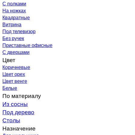
С полками
На ножках
Квадратные
Витрина
Под телевизор
Без ручек
Приставные офисные
С дверцами
Цвет
Коричневые
Цвет орех
Цвет венге
Белые
По материалу
Из сосны
Под дерево
Столы
Назначение