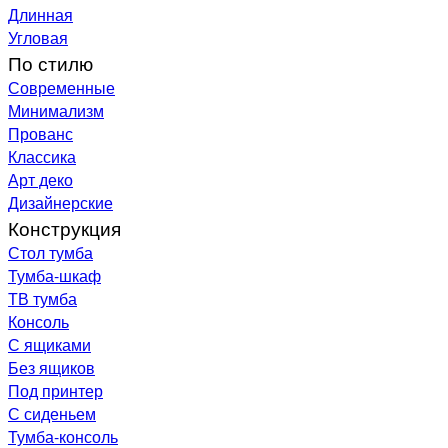
Длинная
Угловая
По стилю
Современные
Минимализм
Прованс
Классика
Арт деко
Дизайнерские
Конструкция
Стол тумба
Тумба-шкаф
ТВ тумба
Консоль
С ящиками
Без ящиков
Под принтер
С сиденьем
Тумба-консоль