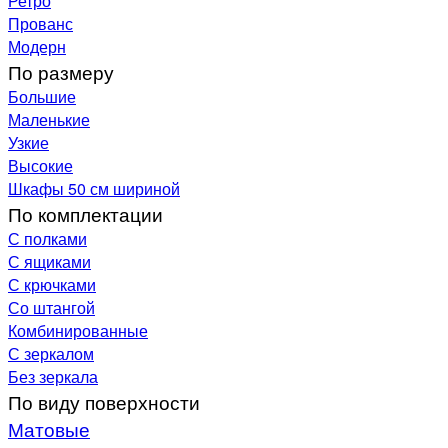
Ретро
Прованс
Модерн
По размеру
Большие
Маленькие
Узкие
Высокие
Шкафы 50 см шириной
По комплектации
С полками
С ящиками
С крючками
Со штангой
Комбинированные
С зеркалом
Без зеркала
По виду поверхности
Матовые