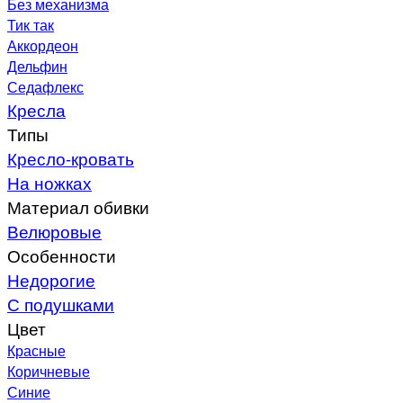
Без механизма
Тик так
Аккордеон
Дельфин
Седафлекс
Кресла
Типы
Кресло-кровать
На ножках
Материал обивки
Велюровые
Особенности
Недорогие
С подушками
Цвет
Красные
Коричневые
Синие