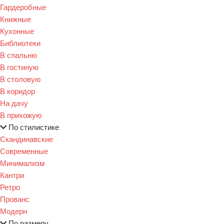
Гардеробные
Книжные
Кухонные
Библиотеки
В спальню
В гостиную
В столовую
В коридор
На дачу
В прихожую
По стилистике
Скандинавские
Современные
Минимализм
Кантри
Ретро
Прованс
Модерн
По размеру