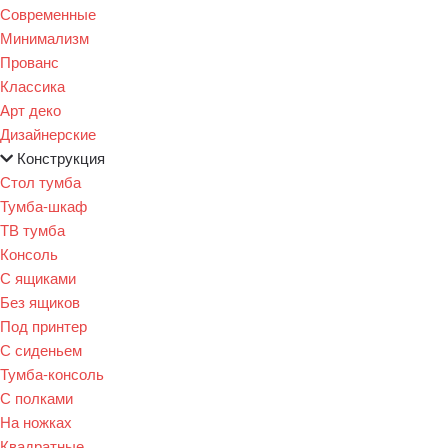
Современные
Минимализм
Прованс
Классика
Арт деко
Дизайнерские
Конструкция
Стол тумба
Тумба-шкаф
ТВ тумба
Консоль
С ящиками
Без ящиков
Под принтер
С сиденьем
Тумба-консоль
С полками
На ножках
Квадратные