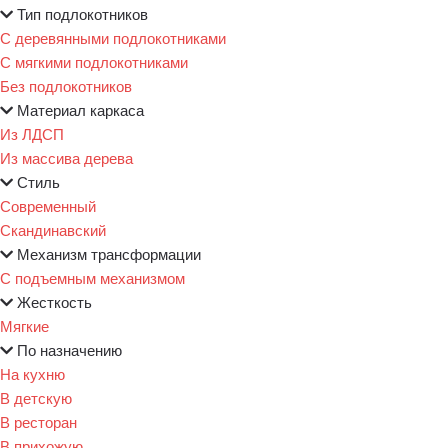
Тип подлокотников
С деревянными подлокотниками
С мягкими подлокотниками
Без подлокотников
Материал каркаса
Из ЛДСП
Из массива дерева
Стиль
Современный
Скандинавский
Механизм трансформации
С подъемным механизмом
Жесткость
Мягкие
По назначению
На кухню
В детскую
В ресторан
В прихожую