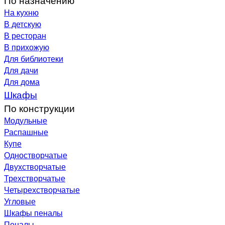
На кухню
В детскую
В ресторан
В прихожую
Для библиотеки
Для дачи
Для дома
Шкафы
По конструкции
Модульные
Распашные
Купе
Одностворчатые
Двухстворчатые
Трехстворчатые
Четырехстворчатые
Угловые
Шкафы пеналы
Пеналы