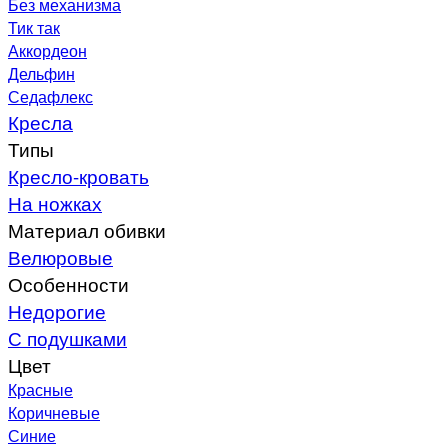
Без механизма
Тик так
Аккордеон
Дельфин
Седафлекс
Кресла
Типы
Кресло-кровать
На ножках
Материал обивки
Велюровые
Особенности
Недорогие
С подушками
Цвет
Красные
Коричневые
Синие