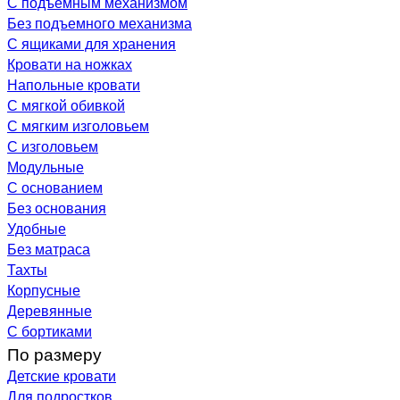
С подъемным механизмом
Без подъемного механизма
С ящиками для хранения
Кровати на ножках
Напольные кровати
С мягкой обивкой
С мягким изголовьем
С изголовьем
Модульные
С основанием
Без основания
Удобные
Без матраса
Тахты
Корпусные
Деревянные
С бортиками
По размеру
Детские кровати
Для подростков