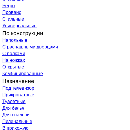
Ретро
Прованс
Стильные
Универсальные
По конструкции
Напольные
С распашными дверцами
С полками
На ножках
Открытые
Комбинированные
Назначение
Под телевизор
Прикроватные
Туалетные
Для белья
Для спальни
Пеленальные
В прихожую