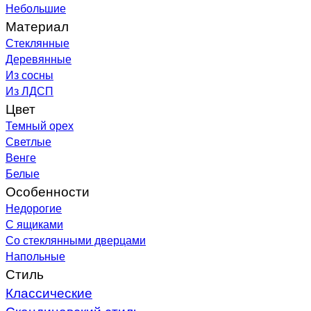
Небольшие
Материал
Стеклянные
Деревянные
Из сосны
Из ЛДСП
Цвет
Темный орех
Светлые
Венге
Белые
Особенности
Недорогие
С ящиками
Со стеклянными дверцами
Напольные
Стиль
Классические
Скандинавский стиль