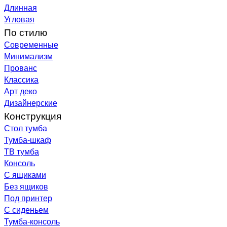
Длинная
Угловая
По стилю
Современные
Минимализм
Прованс
Классика
Арт деко
Дизайнерские
Конструкция
Стол тумба
Тумба-шкаф
ТВ тумба
Консоль
С ящиками
Без ящиков
Под принтер
С сиденьем
Тумба-консоль