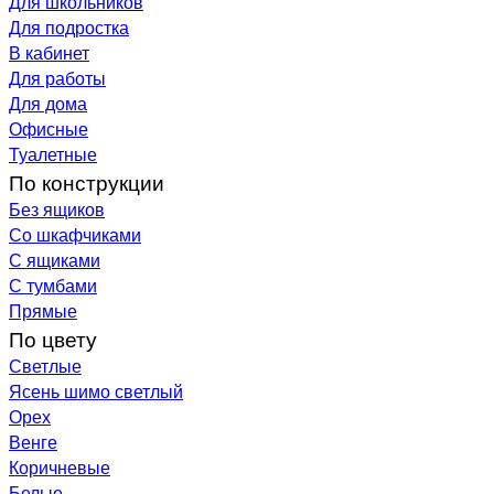
Для школьников
Для подростка
В кабинет
Для работы
Для дома
Офисные
Туалетные
По конструкции
Без ящиков
Со шкафчиками
С ящиками
С тумбами
Прямые
По цвету
Светлые
Ясень шимо светлый
Орех
Венге
Коричневые
Белые