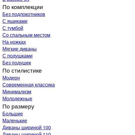
По комплекции
Без подлокотников
С ящиками
С тумбой
Со спальным местом
На ножках
Мягкие диваны
С подушками
Без подушек
По стилистике
Модерн
Современная классика
Минимализм
Молодежные
По размеру
Большие
Маленькие
Диваны шириной 100
Диваны шириной 110