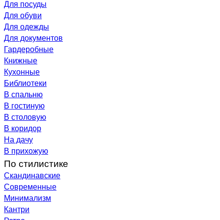
Для посуды
Для обуви
Для одежды
Для документов
Гардеробные
Книжные
Кухонные
Библиотеки
В спальню
В гостиную
В столовую
В коридор
На дачу
В прихожую
По стилистике
Скандинавские
Современные
Минимализм
Кантри