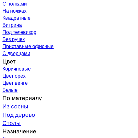
С полками
На ножках
Квадратные
Витрина
Под телевизор
Без ручек
Приставные офисные
С дверцами
Цвет
Коричневые
Цвет орех
Цвет венге
Белые
По материалу
Из сосны
Под дерево
Столы
Назначение