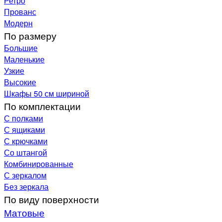
Ретро
Прованс
Модерн
По размеру
Большие
Маленькие
Узкие
Высокие
Шкафы 50 см шириной
По комплектации
С полками
С ящиками
С крючками
Со штангой
Комбинированные
С зеркалом
Без зеркала
По виду поверхности
Матовые