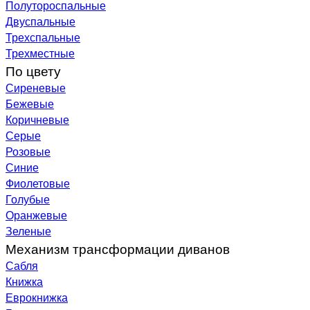
Полутороспальные
Двуспальные
Трехспальные
Трехместные
По цвету
Сиреневые
Бежевые
Коричневые
Серые
Розовые
Синие
Фиолетовые
Голубые
Оранжевые
Зеленые
Механизм трансформации диванов
Сабля
Книжка
Еврокнижка