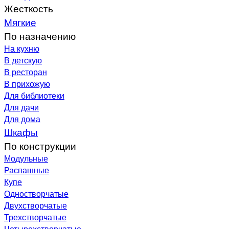
Жесткость
Мягкие
По назначению
На кухню
В детскую
В ресторан
В прихожую
Для библиотеки
Для дачи
Для дома
Шкафы
По конструкции
Модульные
Распашные
Купе
Одностворчатые
Двухстворчатые
Трехстворчатые
Четырехстворчатые