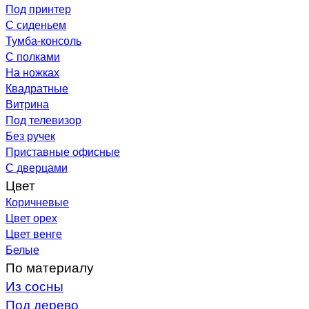
Под принтер
С сиденьем
Тумба-консоль
С полками
На ножках
Квадратные
Витрина
Под телевизор
Без ручек
Приставные офисные
С дверцами
Цвет
Коричневые
Цвет орех
Цвет венге
Белые
По материалу
Из сосны
Под дерево