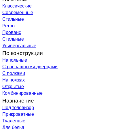
Классические
Современные
Стильные
Ретро
Прованс
Стильные
Универсальные
По конструкции
Напольные
С распашными дверцами
С полками
На ножках
Открытые
Комбинированные
Назначение
Под телевизор
Прикроватные
Туалетные
Для белья