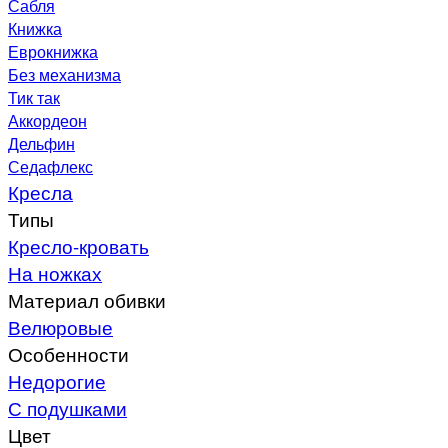
Сабля
Книжка
Еврокнижка
Без механизма
Тик так
Аккордеон
Дельфин
Седафлекс
Кресла
Типы
Кресло-кровать
На ножках
Материал обивки
Велюровые
Особенности
Недорогие
С подушками
Цвет