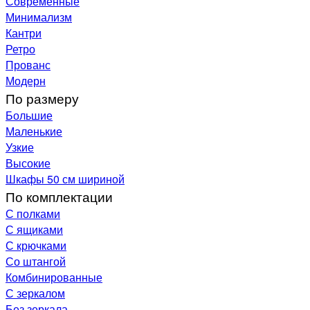
Современные
Минимализм
Кантри
Ретро
Прованс
Модерн
По размеру
Большие
Маленькие
Узкие
Высокие
Шкафы 50 см шириной
По комплектации
С полками
С ящиками
С крючками
Со штангой
Комбинированные
С зеркалом
Без зеркала