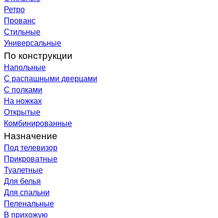
Ретро
Прованс
Стильные
Универсальные
По конструкции
Напольные
С распашными дверцами
С полками
На ножках
Открытые
Комбинированные
Назначение
Под телевизор
Прикроватные
Туалетные
Для белья
Для спальни
Пеленальные
В прихожую