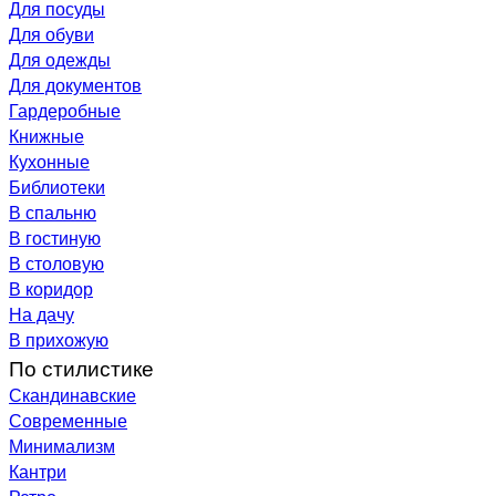
Для посуды
Для обуви
Для одежды
Для документов
Гардеробные
Книжные
Кухонные
Библиотеки
В спальню
В гостиную
В столовую
В коридор
На дачу
В прихожую
По стилистике
Скандинавские
Современные
Минимализм
Кантри