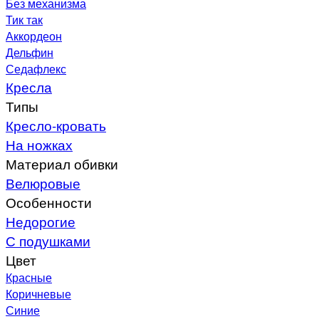
Без механизма
Тик так
Аккордеон
Дельфин
Седафлекс
Кресла
Типы
Кресло-кровать
На ножках
Материал обивки
Велюровые
Особенности
Недорогие
С подушками
Цвет
Красные
Коричневые
Синие