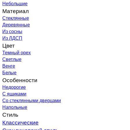
Небольшие
Материал
Стеклянные
Деревянные
Из сосны
Из ЛДСП
Цвет
Темный орех
Светлые
Венге
Белые
Особенности
Недорогие
С ящиками
Со стеклянными дверцами
Напольные
Стиль
Классические
Скандинавский стиль