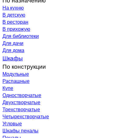
На кухню
В детскую
В ресторан
В прихожую
Для библиотеки
Для дачи
Для дома
Шкафы
По конструкции
Модульные
Распашные
Купе
Одностворчатые
Двухстворчатые
Трехстворчатые
Четырехстворчатые
Угловые
Шкафы пеналы
Пеналы