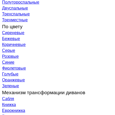
Полутороспальные
Двуспальные
Трехспальные
Трехместные
По цвету
Сиреневые
Бежевые
Коричневые
Серые
Розовые
Синие
Фиолетовые
Голубые
Оранжевые
Зеленые
Механизм трансформации диванов
Сабля
Книжка
Еврокнижка