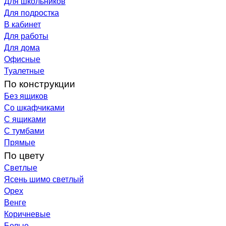
Для школьников
Для подростка
В кабинет
Для работы
Для дома
Офисные
Туалетные
По конструкции
Без ящиков
Со шкафчиками
С ящиками
С тумбами
Прямые
По цвету
Светлые
Ясень шимо светлый
Орех
Венге
Коричневые
Белые