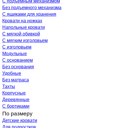
С подъемным механизмом
Без подъемного механизма
С ящиками для хранения
Кровати на ножках
Напольные кровати
С мягкой обивкой
С мягким изголовьем
С изголовьем
Модульные
С основанием
Без основания
Удобные
Без матраса
Тахты
Корпусные
Деревянные
С бортиками
По размеру
Детские кровати
Для подростков