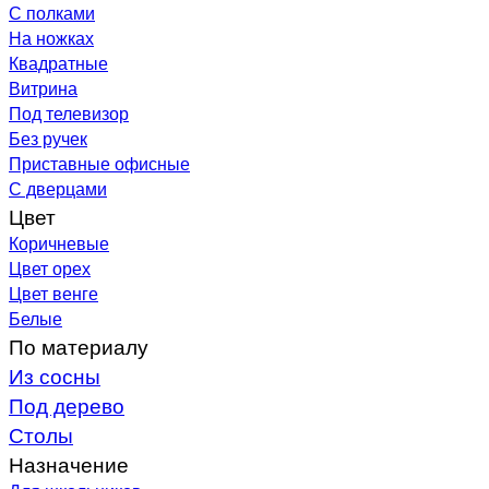
С полками
На ножках
Квадратные
Витрина
Под телевизор
Без ручек
Приставные офисные
С дверцами
Цвет
Коричневые
Цвет орех
Цвет венге
Белые
По материалу
Из сосны
Под дерево
Столы
Назначение