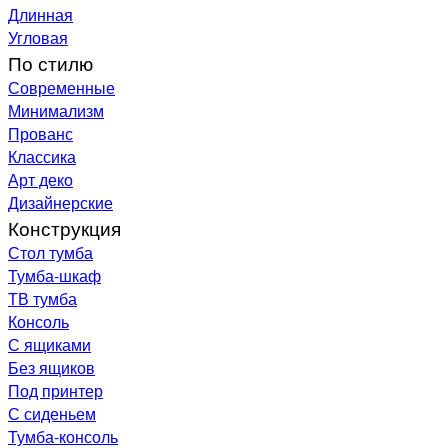
Длинная
Угловая
По стилю
Современные
Минимализм
Прованс
Классика
Арт деко
Дизайнерские
Конструкция
Стол тумба
Тумба-шкаф
ТВ тумба
Консоль
С ящиками
Без ящиков
Под принтер
С сиденьем
Тумба-консоль