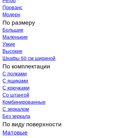
Ретро
Прованс
Модерн
По размеру
Большие
Маленькие
Узкие
Высокие
Шкафы 50 см шириной
По комплектации
С полками
С ящиками
С крючками
Со штангой
Комбинированные
С зеркалом
Без зеркала
По виду поверхности
Матовые