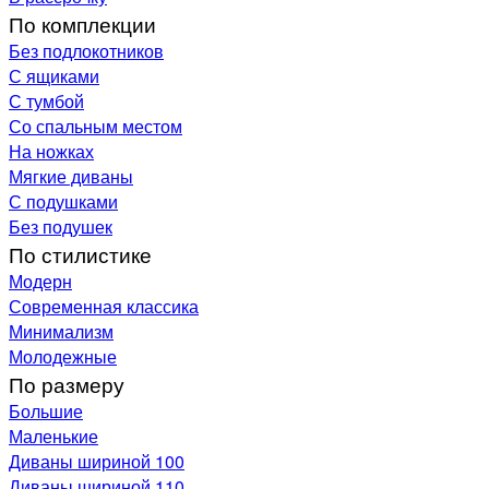
По комплекции
Без подлокотников
С ящиками
С тумбой
Со спальным местом
На ножках
Мягкие диваны
С подушками
Без подушек
По стилистике
Модерн
Современная классика
Минимализм
Молодежные
По размеру
Большие
Маленькие
Диваны шириной 100
Диваны шириной 110