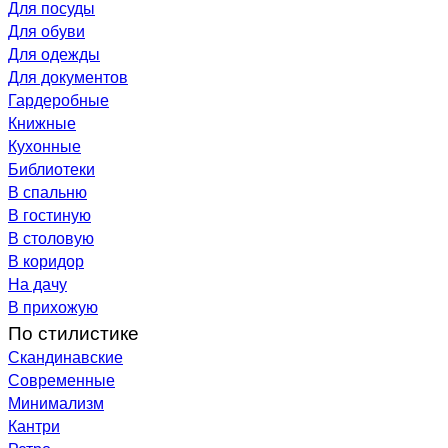
Для посуды
Для обуви
Для одежды
Для документов
Гардеробные
Книжные
Кухонные
Библиотеки
В спальню
В гостиную
В столовую
В коридор
На дачу
В прихожую
По стилистике
Скандинавские
Современные
Минимализм
Кантри