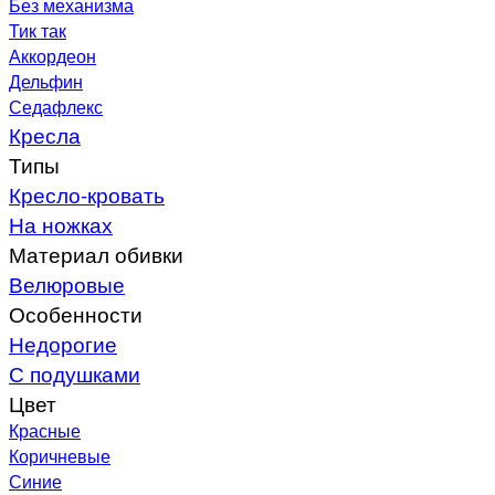
Без механизма
Тик так
Аккордеон
Дельфин
Седафлекс
Кресла
Типы
Кресло-кровать
На ножках
Материал обивки
Велюровые
Особенности
Недорогие
С подушками
Цвет
Красные
Коричневые
Синие