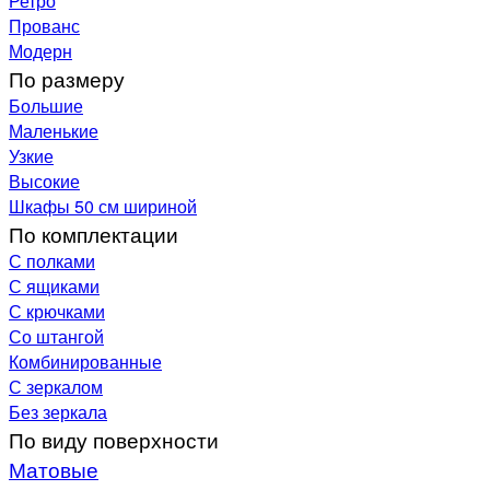
Ретро
Прованс
Модерн
По размеру
Большие
Маленькие
Узкие
Высокие
Шкафы 50 см шириной
По комплектации
С полками
С ящиками
С крючками
Со штангой
Комбинированные
С зеркалом
Без зеркала
По виду поверхности
Матовые