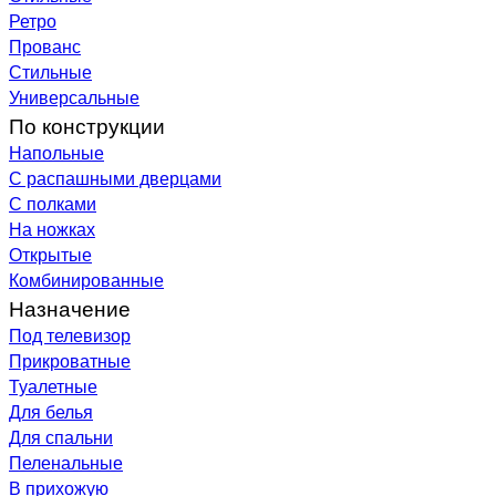
Ретро
Прованс
Стильные
Универсальные
По конструкции
Напольные
С распашными дверцами
С полками
На ножках
Открытые
Комбинированные
Назначение
Под телевизор
Прикроватные
Туалетные
Для белья
Для спальни
Пеленальные
В прихожую