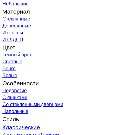
Небольшие
Материал
Стеклянные
Деревянные
Из сосны
Из ЛДСП
Цвет
Темный орех
Светлые
Венге
Белые
Особенности
Недорогие
С ящиками
Со стеклянными дверцами
Напольные
Стиль
Классические
Скандинавский стиль