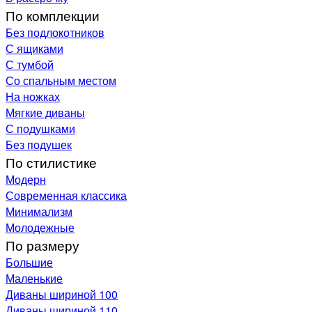
По комплекции
Без подлокотников
С ящиками
С тумбой
Со спальным местом
На ножках
Мягкие диваны
С подушками
Без подушек
По стилистике
Модерн
Современная классика
Минимализм
Молодежные
По размеру
Большие
Маленькие
Диваны шириной 100
Диваны шириной 110