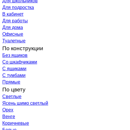
Для школьников
Для подростка
В кабинет
Для работы
Для дома
Офисные
Туалетные
По конструкции
Без ящиков
Со шкафчиками
С ящиками
С тумбами
Прямые
По цвету
Светлые
Ясень шимо светлый
Орех
Венге
Коричневые
Белые