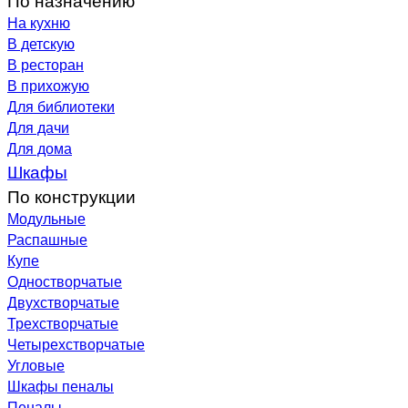
На кухню
В детскую
В ресторан
В прихожую
Для библиотеки
Для дачи
Для дома
Шкафы
По конструкции
Модульные
Распашные
Купе
Одностворчатые
Двухстворчатые
Трехстворчатые
Четырехстворчатые
Угловые
Шкафы пеналы
Пеналы