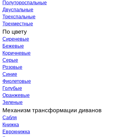
Полутороспальные
Двуспальные
Трехспальные
Трехместные
По цвету
Сиреневые
Бежевые
Коричневые
Серые
Розовые
Синие
Фиолетовые
Голубые
Оранжевые
Зеленые
Механизм трансформации диванов
Сабля
Книжка
Еврокнижка