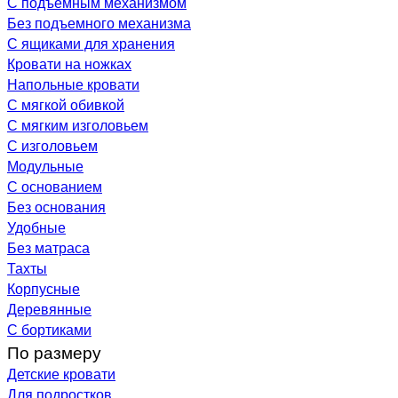
С подъемным механизмом
Без подъемного механизма
С ящиками для хранения
Кровати на ножках
Напольные кровати
С мягкой обивкой
С мягким изголовьем
С изголовьем
Модульные
С основанием
Без основания
Удобные
Без матраса
Тахты
Корпусные
Деревянные
С бортиками
По размеру
Детские кровати
Для подростков