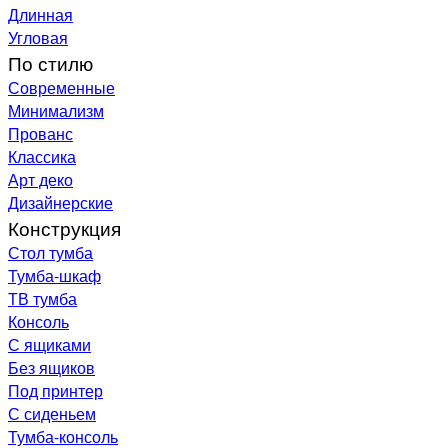
Длинная
Угловая
По стилю
Современные
Минимализм
Прованс
Классика
Арт деко
Дизайнерские
Конструкция
Стол тумба
Тумба-шкаф
ТВ тумба
Консоль
С ящиками
Без ящиков
Под принтер
С сиденьем
Тумба-консоль