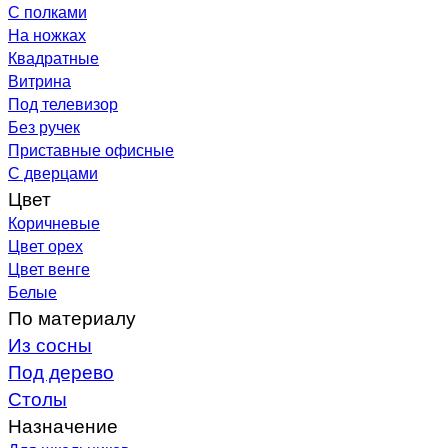
С полками
На ножках
Квадратные
Витрина
Под телевизор
Без ручек
Приставные офисные
С дверцами
Цвет
Коричневые
Цвет орех
Цвет венге
Белые
По материалу
Из сосны
Под дерево
Столы
Назначение