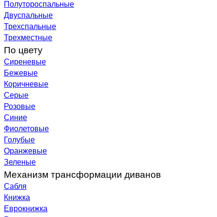
Полутороспальные
Двуспальные
Трехспальные
Трехместные
По цвету
Сиреневые
Бежевые
Коричневые
Серые
Розовые
Синие
Фиолетовые
Голубые
Оранжевые
Зеленые
Механизм трансформации диванов
Сабля
Книжка
Еврокнижка