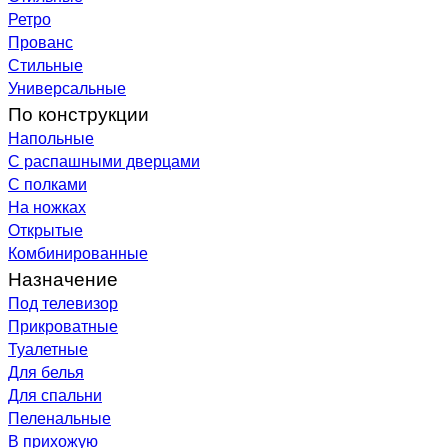
Ретро
Прованс
Стильные
Универсальные
По конструкции
Напольные
С распашными дверцами
С полками
На ножках
Открытые
Комбинированные
Назначение
Под телевизор
Прикроватные
Туалетные
Для белья
Для спальни
Пеленальные
В прихожую