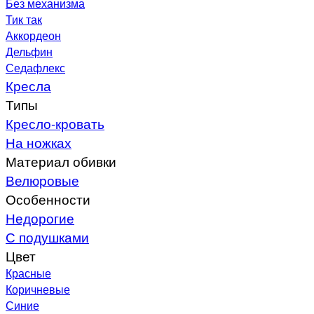
Без механизма
Тик так
Аккордеон
Дельфин
Седафлекс
Кресла
Типы
Кресло-кровать
На ножках
Материал обивки
Велюровые
Особенности
Недорогие
С подушками
Цвет
Красные
Коричневые
Синие