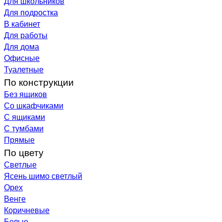
Для школьников
Для подростка
В кабинет
Для работы
Для дома
Офисные
Туалетные
По конструкции
Без ящиков
Со шкафчиками
С ящиками
С тумбами
Прямые
По цвету
Светлые
Ясень шимо светлый
Орех
Венге
Коричневые
Белые