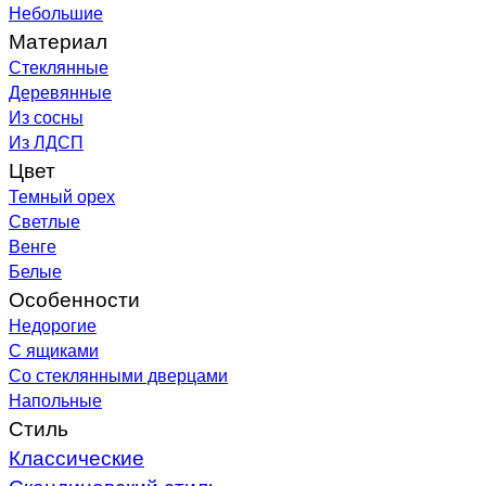
Небольшие
Материал
Стеклянные
Деревянные
Из сосны
Из ЛДСП
Цвет
Темный орех
Светлые
Венге
Белые
Особенности
Недорогие
С ящиками
Со стеклянными дверцами
Напольные
Стиль
Классические
Скандинавский стиль