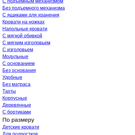
С подъемным механизмом
Без подъемного механизма
С ящиками для хранения
Кровати на ножках
Напольные кровати
С мягкой обивкой
С мягким изголовьем
С изголовьем
Модульные
С основанием
Без основания
Удобные
Без матраса
Тахты
Корпусные
Деревянные
С бортиками
По размеру
Детские кровати
Для подростков