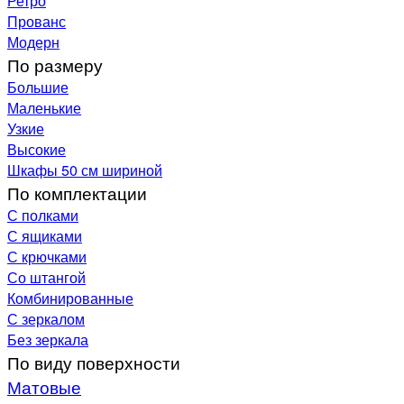
Ретро
Прованс
Модерн
По размеру
Большие
Маленькие
Узкие
Высокие
Шкафы 50 см шириной
По комплектации
С полками
С ящиками
С крючками
Со штангой
Комбинированные
С зеркалом
Без зеркала
По виду поверхности
Матовые