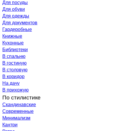
Для посуды
Для обуви
Для одежды
Для документов
Гардеробные
Книжные
Кухонные
Библиотеки
В спальню
В гостиную
В столовую
В коридор
На дачу
В прихожую
По стилистике
Скандинавские
Современные
Минимализм
Кантри