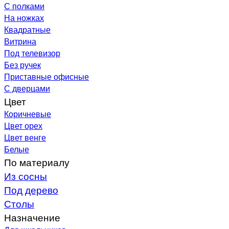
С полками
На ножках
Квадратные
Витрина
Под телевизор
Без ручек
Приставные офисные
С дверцами
Цвет
Коричневые
Цвет орех
Цвет венге
Белые
По материалу
Из сосны
Под дерево
Столы
Назначение