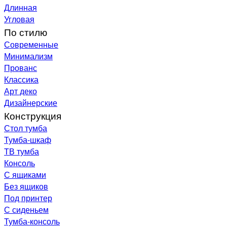
Длинная
Угловая
По стилю
Современные
Минимализм
Прованс
Классика
Арт деко
Дизайнерские
Конструкция
Стол тумба
Тумба-шкаф
ТВ тумба
Консоль
С ящиками
Без ящиков
Под принтер
С сиденьем
Тумба-консоль