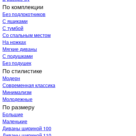
По комплекции
Без подлокотников
С ящиками
С тумбой
Со спальным местом
На ножках
Мягкие диваны
С подушками
Без подушек
По стилистике
Модерн
Современная классика
Минимализм
Молодежные
По размеру
Большие
Маленькие
Диваны шириной 100
Диваны шириной 110