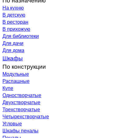
На кухню
В детскую
В ресторан
В прихожую
Для библиотеки
Для дачи
Для дома
Шкафы
По конструкции
Модульные
Распашные
Купе
Одностворчатые
Двухстворчатые
Трехстворчатые
Четырехстворчатые
Угловые
Шкафы пеналы
Пеналы