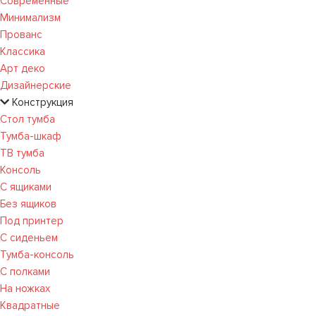
Современные
Минимализм
Прованс
Классика
Арт деко
Дизайнерские
Конструкция
Стол тумба
Тумба-шкаф
ТВ тумба
Консоль
С ящиками
Без ящиков
Под принтер
С сиденьем
Тумба-консоль
С полками
На ножках
Квадратные