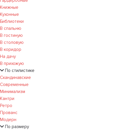
Гардеробные
Книжные
Кухонные
Библиотеки
В спальню
В гостиную
В столовую
В коридор
На дачу
В прихожую
По стилистике
Скандинавские
Современные
Минимализм
Кантри
Ретро
Прованс
Модерн
По размеру