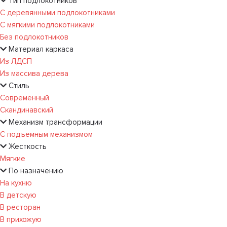
Тип подлокотников
С деревянными подлокотниками
С мягкими подлокотниками
Без подлокотников
Материал каркаса
Из ЛДСП
Из массива дерева
Стиль
Современный
Скандинавский
Механизм трансформации
С подъемным механизмом
Жесткость
Мягкие
По назначению
На кухню
В детскую
В ресторан
В прихожую