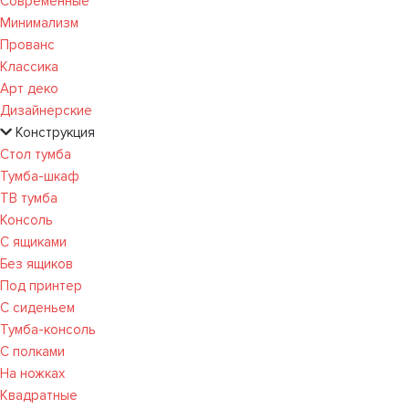
Современные
Минимализм
Прованс
Классика
Арт деко
Дизайнерские
Конструкция
Стол тумба
Тумба-шкаф
ТВ тумба
Консоль
С ящиками
Без ящиков
Под принтер
С сиденьем
Тумба-консоль
С полками
На ножках
Квадратные