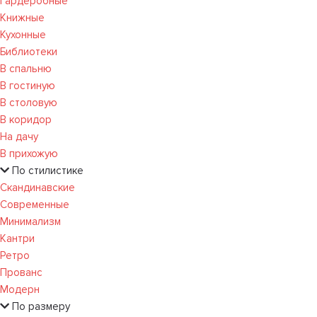
Гардеробные
Книжные
Кухонные
Библиотеки
В спальню
В гостиную
В столовую
В коридор
На дачу
В прихожую
По стилистике
Скандинавские
Современные
Минимализм
Кантри
Ретро
Прованс
Модерн
По размеру