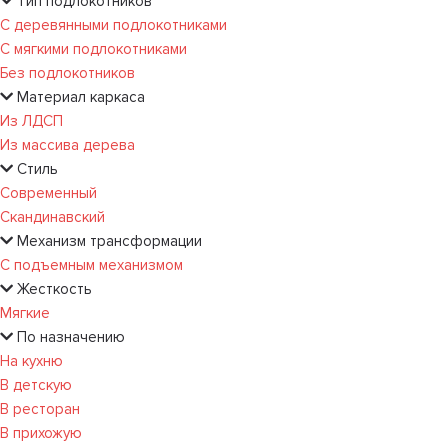
Тип подлокотников
С деревянными подлокотниками
С мягкими подлокотниками
Без подлокотников
Материал каркаса
Из ЛДСП
Из массива дерева
Стиль
Современный
Скандинавский
Механизм трансформации
С подъемным механизмом
Жесткость
Мягкие
По назначению
На кухню
В детскую
В ресторан
В прихожую