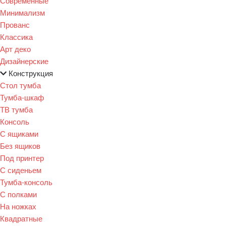
Современные
Минимализм
Прованс
Классика
Арт деко
Дизайнерские
Конструкция
Стол тумба
Тумба-шкаф
ТВ тумба
Консоль
С ящиками
Без ящиков
Под принтер
С сиденьем
Тумба-консоль
С полками
На ножках
Квадратные