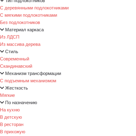
Тип подлокотников
С деревянными подлокотниками
С мягкими подлокотниками
Без подлокотников
Материал каркаса
Из ЛДСП
Из массива дерева
Стиль
Современный
Скандинавский
Механизм трансформации
С подъемным механизмом
Жесткость
Мягкие
По назначению
На кухню
В детскую
В ресторан
В прихожую