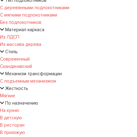
Тип подлокотников
С деревянными подлокотниками
С мягкими подлокотниками
Без подлокотников
Материал каркаса
Из ЛДСП
Из массива дерева
Стиль
Современный
Скандинавский
Механизм трансформации
С подъемным механизмом
Жесткость
Мягкие
По назначению
На кухню
В детскую
В ресторан
В прихожую