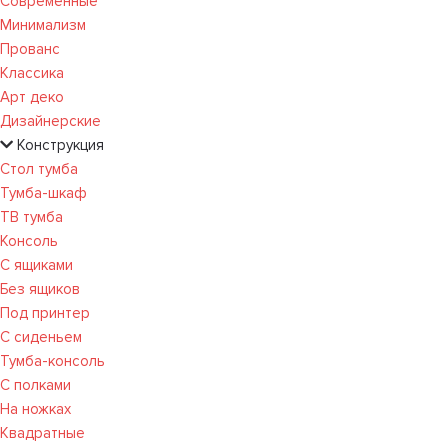
Современные
Минимализм
Прованс
Классика
Арт деко
Дизайнерские
Конструкция
Стол тумба
Тумба-шкаф
ТВ тумба
Консоль
С ящиками
Без ящиков
Под принтер
С сиденьем
Тумба-консоль
С полками
На ножках
Квадратные