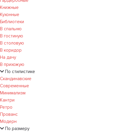
Гардеробные
Книжные
Кухонные
Библиотеки
В спальню
В гостиную
В столовую
В коридор
На дачу
В прихожую
По стилистике
Скандинавские
Современные
Минимализм
Кантри
Ретро
Прованс
Модерн
По размеру