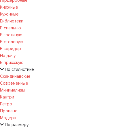
Гардеробные
Книжные
Кухонные
Библиотеки
В спальню
В гостиную
В столовую
В коридор
На дачу
В прихожую
По стилистике
Скандинавские
Современные
Минимализм
Кантри
Ретро
Прованс
Модерн
По размеру