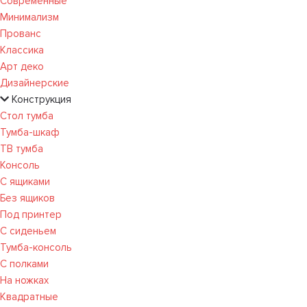
Современные
Минимализм
Прованс
Классика
Арт деко
Дизайнерские
Конструкция
Стол тумба
Тумба-шкаф
ТВ тумба
Консоль
С ящиками
Без ящиков
Под принтер
С сиденьем
Тумба-консоль
С полками
На ножках
Квадратные