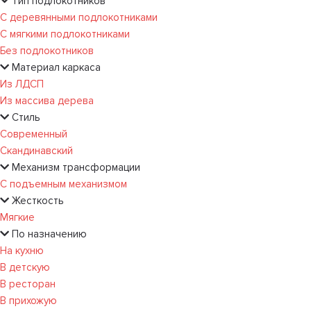
Тип подлокотников
С деревянными подлокотниками
С мягкими подлокотниками
Без подлокотников
Материал каркаса
Из ЛДСП
Из массива дерева
Стиль
Современный
Скандинавский
Механизм трансформации
С подъемным механизмом
Жесткость
Мягкие
По назначению
На кухню
В детскую
В ресторан
В прихожую