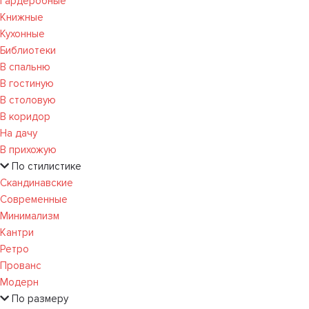
Гардеробные
Книжные
Кухонные
Библиотеки
В спальню
В гостиную
В столовую
В коридор
На дачу
В прихожую
По стилистике
Скандинавские
Современные
Минимализм
Кантри
Ретро
Прованс
Модерн
По размеру