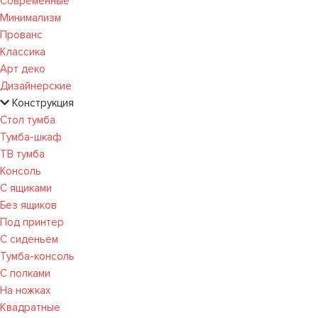
Современные
Минимализм
Прованс
Классика
Арт деко
Дизайнерские
Конструкция
Стол тумба
Тумба-шкаф
ТВ тумба
Консоль
С ящиками
Без ящиков
Под принтер
С сиденьем
Тумба-консоль
С полками
На ножках
Квадратные