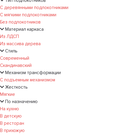
Тип подлокотников
С деревянными подлокотниками
С мягкими подлокотниками
Без подлокотников
Материал каркаса
Из ЛДСП
Из массива дерева
Стиль
Современный
Скандинавский
Механизм трансформации
С подъемным механизмом
Жесткость
Мягкие
По назначению
На кухню
В детскую
В ресторан
В прихожую