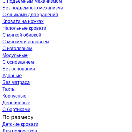
С подъемным механизмом
Без подъемного механизма
С ящиками для хранения
Кровати на ножках
Напольные кровати
С мягкой обивкой
С мягким изголовьем
С изголовьем
Модульные
С основанием
Без основания
Удобные
Без матраса
Тахты
Корпусные
Деревянные
С бортиками
По размеру
Детские кровати
Для подростков