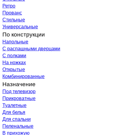
Ретро
Прованс
Стильные
Универсальные
По конструкции
Напольные
С распашными дверцами
С полками
На ножках
Открытые
Комбинированные
Назначение
Под телевизор
Прикроватные
Туалетные
Для белья
Для спальни
Пеленальные
В прихожую