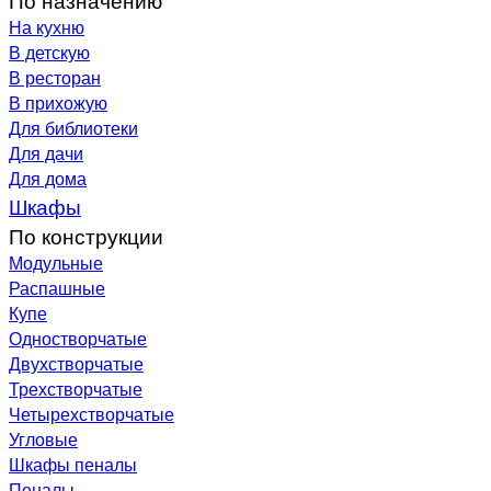
На кухню
В детскую
В ресторан
В прихожую
Для библиотеки
Для дачи
Для дома
Шкафы
По конструкции
Модульные
Распашные
Купе
Одностворчатые
Двухстворчатые
Трехстворчатые
Четырехстворчатые
Угловые
Шкафы пеналы
Пеналы