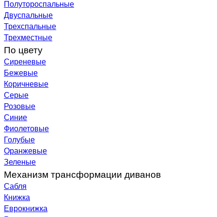
Полутороспальные
Двуспальные
Трехспальные
Трехместные
По цвету
Сиреневые
Бежевые
Коричневые
Серые
Розовые
Синие
Фиолетовые
Голубые
Оранжевые
Зеленые
Механизм трансформации диванов
Сабля
Книжка
Еврокнижка