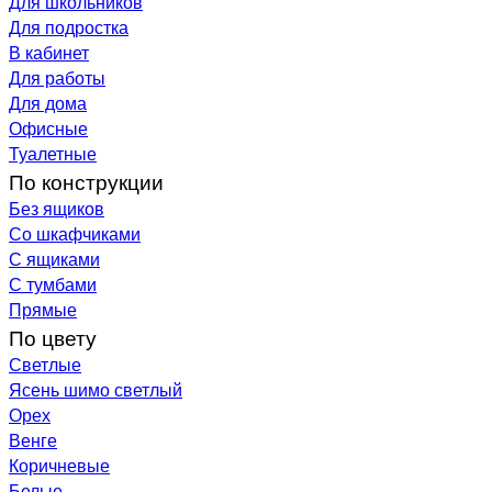
Для школьников
Для подростка
В кабинет
Для работы
Для дома
Офисные
Туалетные
По конструкции
Без ящиков
Со шкафчиками
С ящиками
С тумбами
Прямые
По цвету
Светлые
Ясень шимо светлый
Орех
Венге
Коричневые
Белые