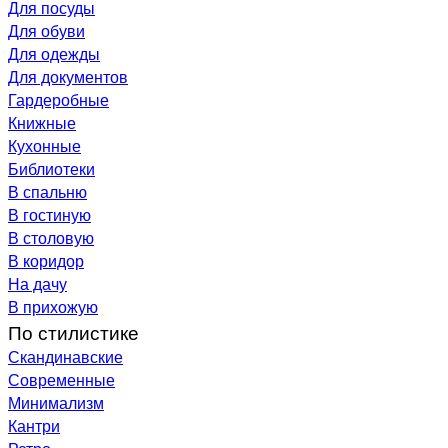
Для посуды
Для обуви
Для одежды
Для документов
Гардеробные
Книжные
Кухонные
Библиотеки
В спальню
В гостиную
В столовую
В коридор
На дачу
В прихожую
По стилистике
Скандинавские
Современные
Минимализм
Кантри