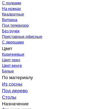
С полками
На ножках
Квадратные
Витрина
Под телевизор
Без ручек
Приставные офисные
С дверцами
Цвет
Коричневые
Цвет орех
Цвет венге
Белые
По материалу
Из сосны
Под дерево
Столы
Назначение