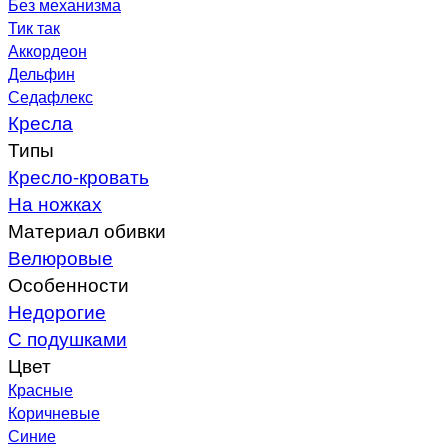
Без механизма
Тик так
Аккордеон
Дельфин
Седафлекс
Кресла
Типы
Кресло-кровать
На ножках
Материал обивки
Велюровые
Особенности
Недорогие
С подушками
Цвет
Красные
Коричневые
Синие