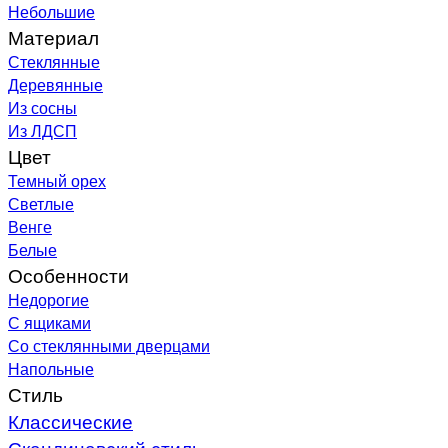
Небольшие
Материал
Стеклянные
Деревянные
Из сосны
Из ЛДСП
Цвет
Темный орех
Светлые
Венге
Белые
Особенности
Недорогие
С ящиками
Со стеклянными дверцами
Напольные
Стиль
Классические
Скандинавский стиль