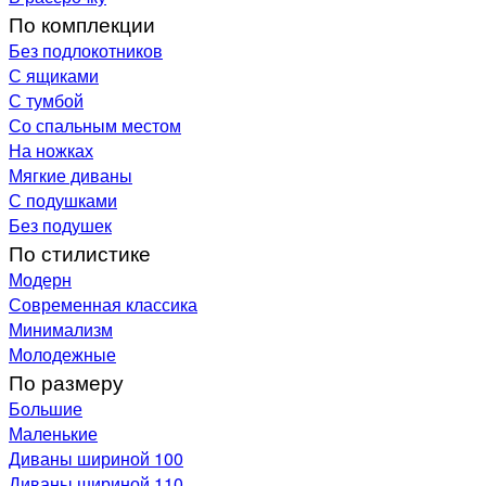
По комплекции
Без подлокотников
С ящиками
С тумбой
Со спальным местом
На ножках
Мягкие диваны
С подушками
Без подушек
По стилистике
Модерн
Современная классика
Минимализм
Молодежные
По размеру
Большие
Маленькие
Диваны шириной 100
Диваны шириной 110