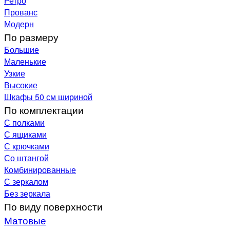
Ретро
Прованс
Модерн
По размеру
Большие
Маленькие
Узкие
Высокие
Шкафы 50 см шириной
По комплектации
С полками
С ящиками
С крючками
Со штангой
Комбинированные
С зеркалом
Без зеркала
По виду поверхности
Матовые