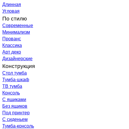
Длинная
Угловая
По стилю
Современные
Минимализм
Прованс
Классика
Арт деко
Дизайнерские
Конструкция
Стол тумба
Тумба-шкаф
ТВ тумба
Консоль
С ящиками
Без ящиков
Под принтер
С сиденьем
Тумба-консоль