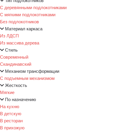
Тип подлокотников
С деревянными подлокотниками
С мягкими подлокотниками
Без подлокотников
Материал каркаса
Из ЛДСП
Из массива дерева
Стиль
Современный
Скандинавский
Механизм трансформации
С подъемным механизмом
Жесткость
Мягкие
По назначению
На кухню
В детскую
В ресторан
В прихожую