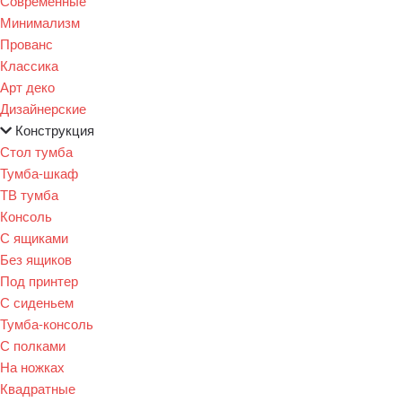
Современные
Минимализм
Прованс
Классика
Арт деко
Дизайнерские
Конструкция
Стол тумба
Тумба-шкаф
ТВ тумба
Консоль
С ящиками
Без ящиков
Под принтер
С сиденьем
Тумба-консоль
С полками
На ножках
Квадратные