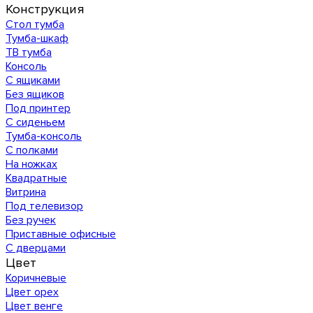
Конструкция
Стол тумба
Тумба-шкаф
ТВ тумба
Консоль
С ящиками
Без ящиков
Под принтер
С сиденьем
Тумба-консоль
С полками
На ножках
Квадратные
Витрина
Под телевизор
Без ручек
Приставные офисные
С дверцами
Цвет
Коричневые
Цвет орех
Цвет венге