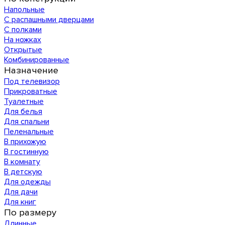
Напольные
С распашными дверцами
С полками
На ножках
Открытые
Комбинированные
Назначение
Под телевизор
Прикроватные
Туалетные
Для белья
Для спальни
Пеленальные
В прихожую
В гостинную
В комнату
В детскую
Для одежды
Для дачи
Для книг
По размеру
Длинные