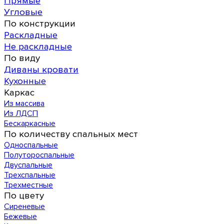
Прямые
Угловые
По конструкции
Раскладные
Не раскладные
По виду
Диваны кровати
Кухонные
Каркас
Из массива
Из ЛДСП
Бескаркасные
По количеству спальных мест
Односпальные
Полутороспальные
Двуспальные
Трехспальные
Трехместные
По цвету
Сиреневые
Бежевые