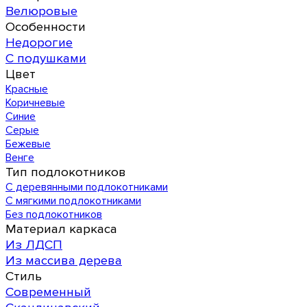
Велюровые
Особенности
Недорогие
С подушками
Цвет
Красные
Коричневые
Синие
Серые
Бежевые
Венге
Тип подлокотников
С деревянными подлокотниками
С мягкими подлокотниками
Без подлокотников
Материал каркаса
Из ЛДСП
Из массива дерева
Стиль
Современный