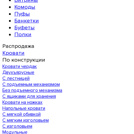
Витрины
Комоды
Пуфы
Банкетки
Буфеты
Полки
Распродажа
Кровати
По конструкции
Кровати чердак
Двухъярусные
С лестницей
С подъемным механизмом
Без подъемного механизма
С ящиками для хранения
Кровати на ножках
Напольные кровати
С мягкой обивкой
С мягким изголовьем
С изголовьем
Модульные