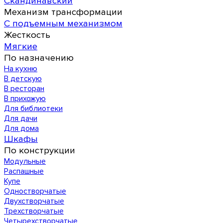
Скандинавский
Механизм трансформации
С подъемным механизмом
Жесткость
Мягкие
По назначению
На кухню
В детскую
В ресторан
В прихожую
Для библиотеки
Для дачи
Для дома
Шкафы
По конструкции
Модульные
Распашные
Купе
Одностворчатые
Двухстворчатые
Трехстворчатые
Четырехстворчатые