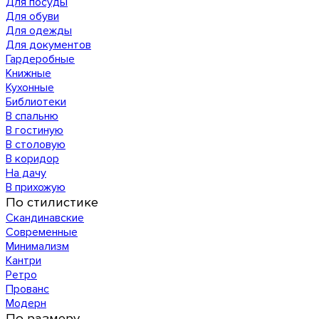
Для посуды
Для обуви
Для одежды
Для документов
Гардеробные
Книжные
Кухонные
Библиотеки
В спальню
В гостиную
В столовую
В коридор
На дачу
В прихожую
По стилистике
Скандинавские
Современные
Минимализм
Кантри
Ретро
Прованс
Модерн
По размеру