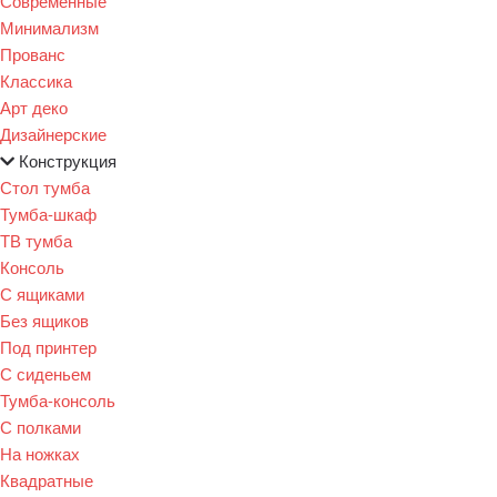
Современные
Минимализм
Прованс
Классика
Арт деко
Дизайнерские
Конструкция
Стол тумба
Тумба-шкаф
ТВ тумба
Консоль
С ящиками
Без ящиков
Под принтер
С сиденьем
Тумба-консоль
С полками
На ножках
Квадратные