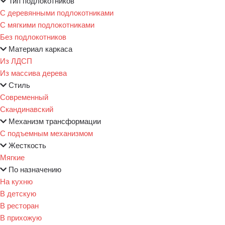
Тип подлокотников
С деревянными подлокотниками
С мягкими подлокотниками
Без подлокотников
Материал каркаса
Из ЛДСП
Из массива дерева
Стиль
Современный
Скандинавский
Механизм трансформации
С подъемным механизмом
Жесткость
Мягкие
По назначению
На кухню
В детскую
В ресторан
В прихожую